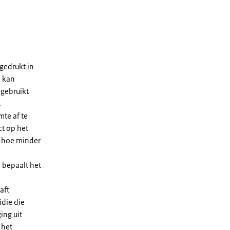
gedrukt in
n kan
 gebruikt
.
te af te
ct op het
, hoe minder
 bepaalt het
aft
die die
ing uit
 het