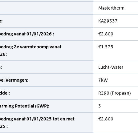
Mastertherm
:
KA29337
bedrag vanaf 01/01/2026 :
€2.800
bedrag 2e warmtepomp vanaf
€1.575
26:
:
Lucht-Water
bel Vermogen:
7kW
del:
R290 (Propaan)
arming Potential (GWP):
3
bedrag vanaf 01/01/2025 tot en met
€2.800
25 :