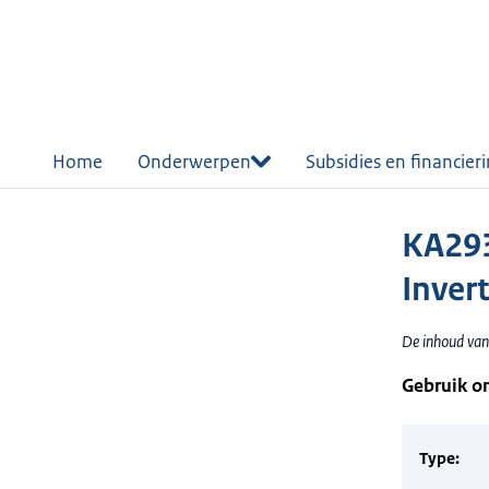
r de
tent
Home
Onderwerpen
Subsidies en financier
KA293
Inver
De inhoud van
Gebruik o
Type: