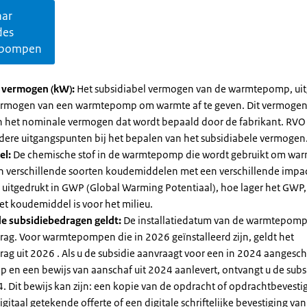
aar
des
pompen
l vermogen (kW):
Het subsidiabel vermogen van de warmtepomp, uit
vermogen van een warmtepomp om warmte af te geven. Dit vermoge
n het nominale vermogen dat wordt bepaald door de fabrikant. RVO
dere uitgangspunten bij het bepalen van het subsidiabele vermogen
el:
De chemische stof in de warmtepomp die wordt gebruikt om warm
ijn verschillende soorten koudemiddelen met een verschillende impa
 is uitgedrukt in GWP (Global Warming Potentiaal), hoe lager het GWP
et koudemiddel is voor het milieu.
e subsidiebedragen geldt:
De installatiedatum van de warmtepomp
rag. Voor warmtepompen die in 2026 geïnstalleerd zijn, geldt het
ag uit 2026 . Als u de subsidie aanvraagt voor een in 2024 aangesch
en een bewijs van aanschaf uit 2024 aanlevert, ontvangt u de subsi
. Dit bewijs kan zijn: een kopie van de opdracht of opdrachtbevestig
gitaal getekende offerte of een digitale schriftelijke bevestiging van