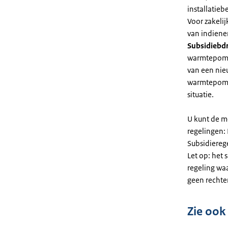
installatiebe
Voor zakeli
van indiene
Subsidiebd
warmtepomp. 
van een nie
warmtepomp
situatie.
U kunt de m
regelingen:
Subsidiereg
Let op: het 
regeling wa
geen rechte
Zie ook