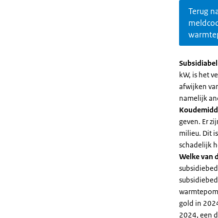
Terug n
meldco
warmte
Subsidiabe
kW, is het 
afwijken va
namelijk an
Koudemidd
geven. Er z
milieu. Dit
schadelijk h
Welke van d
subsidiebed
subsidiebedr
warmtepomp 
gold in 2024
2024, een di