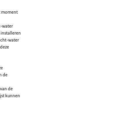
et moment
t-water
installeren
ucht-water
 deze
ze
n de
 van de
ijst kunnen