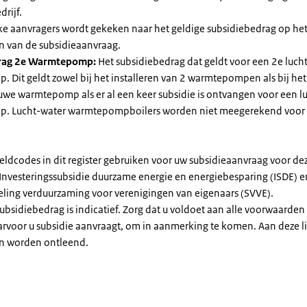
drijf.
jke aanvragers wordt gekeken naar het geldige subsidiebedrag op h
n van de subsidieaanvraag.
rag 2e Warmtepomp:
Het subsidiebedrag dat geldt voor een 2e luch
Dit geldt zowel bij het installeren van 2 warmtepompen als bij het 
uwe warmtepomp als er al een keer subsidie is ontvangen voor een l
. Lucht-water warmtepompboilers worden niet meegerekend voor
eldcodes in dit register gebruiken voor uw subsidieaanvraag voor de
 Investeringssubsidie duurzame energie en energiebesparing (ISDE) e
eling verduurzaming voor verenigingen van eigenaars (SVVE).
subsidiebedrag is indicatief. Zorg dat u voldoet aan alle voorwaarden
arvoor u subsidie aanvraagt, om in aanmerking te komen. Aan deze l
n worden ontleend.