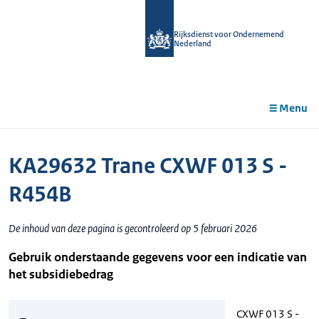
r de
tent
Rijksdienst voor Ondernemend
Nederland
Menu
KA29632 Trane CXWF 013 S -
R454B
De inhoud van deze pagina is gecontroleerd op 5 februari 2026
Gebruik onderstaande gegevens voor een indicatie van
het subsidiebedrag
CXWF 013 S -