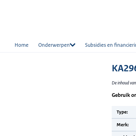
r de
tent
Home
Onderwerpen
Subsidies en financier
KA296
De inhoud van
Gebruik o
Type:
Merk: