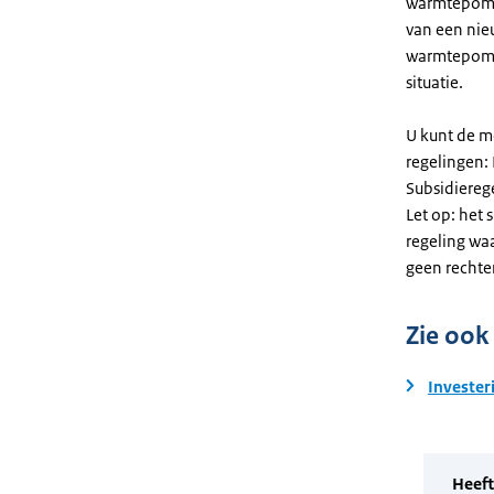
warmtepomp. 
van een nie
warmtepomp
situatie.
U kunt de m
regelingen:
Subsidiereg
Let op: het 
regeling wa
geen rechte
Zie ook
Invester