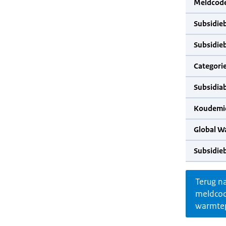
Meldcode
Subsidie
Subsidie
Categorie
Subsidia
Koudemid
Global W
Subsidie
Terug n
meldco
warmte