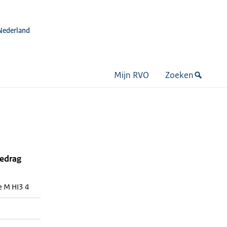
Nederland
Mijn RVO
Zoeken
bedrag
e M HI3 4