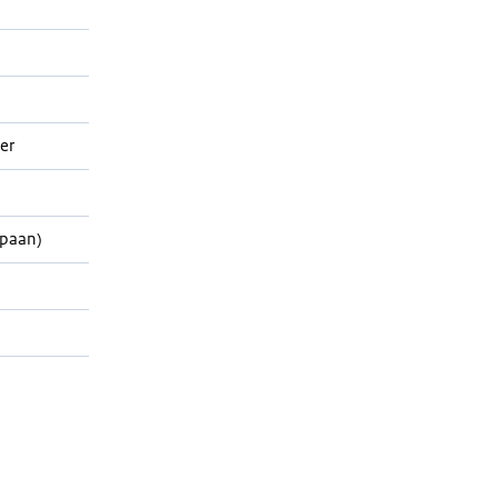
er
opaan)