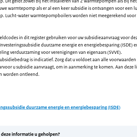
Dit geldt zowel bij het installeren van 2 warmtepompen als bij het 
uwe warmtepomp als er al een keer subsidie is ontvangen voor een l
. Lucht-water warmtepompboilers worden niet meegerekend voor
eldcodes in dit register gebruiken voor uw subsidieaanvraag voor de
 Investeringssubsidie duurzame energie en energiebesparing (ISDE) e
eling verduurzaming voor verenigingen van eigenaars (SVVE).
subsidiebedrag is indicatief. Zorg dat u voldoet aan alle voorwaarden
arvoor u subsidie aanvraagt, om in aanmerking te komen. Aan deze l
n worden ontleend.
ingssubsidie duurzame energie en energiebesparing (ISDE)