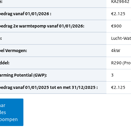
:
KA29642
bedrag vanaf 01/01/2026 :
€2.125
bedrag 2e warmtepomp vanaf 01/01/2026:
€900
:
Lucht-Wat
bel Vermogen:
4kW
del:
R290 (Pr
arming Potential (GWP):
3
bedrag vanaf 01/01/2025 tot en met 31/12/2025 :
€2.125
aar
des
pompen