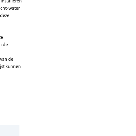
installeren
ucht-water
 deze
ze
n de
 van de
ijst kunnen