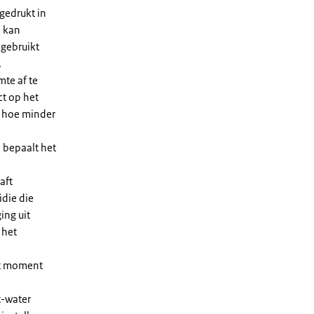
gedrukt in
n kan
 gebruikt
.
te af te
ct op het
, hoe minder
 bepaalt het
aft
die die
ing uit
 het
et moment
t-water