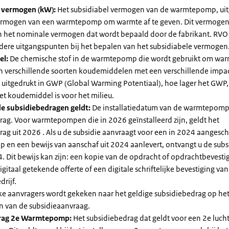
l vermogen (kW):
Het subsidiabel vermogen van de warmtepomp, uit
vermogen van een warmtepomp om warmte af te geven. Dit vermoge
n het nominale vermogen dat wordt bepaald door de fabrikant. RVO
dere uitgangspunten bij het bepalen van het subsidiabele vermogen
el:
De chemische stof in de warmtepomp die wordt gebruikt om warm
ijn verschillende soorten koudemiddelen met een verschillende impa
 is uitgedrukt in GWP (Global Warming Potentiaal), hoe lager het GWP
et koudemiddel is voor het milieu.
e subsidiebedragen geldt:
De installatiedatum van de warmtepomp
rag. Voor warmtepompen die in 2026 geïnstalleerd zijn, geldt het
ag uit 2026 . Als u de subsidie aanvraagt voor een in 2024 aangesch
en een bewijs van aanschaf uit 2024 aanlevert, ontvangt u de subsi
. Dit bewijs kan zijn: een kopie van de opdracht of opdrachtbevestig
gitaal getekende offerte of een digitale schriftelijke bevestiging van
drijf.
jke aanvragers wordt gekeken naar het geldige subsidiebedrag op h
n van de subsidieaanvraag.
rag 2e Warmtepomp:
Het subsidiebedrag dat geldt voor een 2e luch