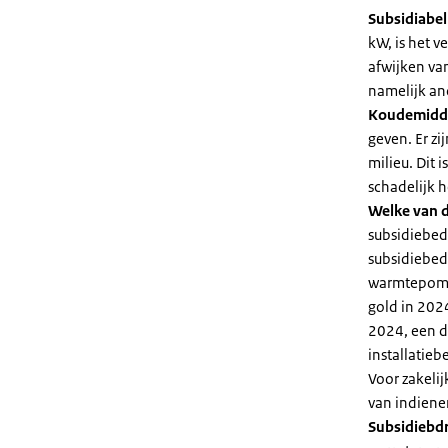
Subsidiabe
kW, is het 
afwijken va
namelijk an
Koudemidd
geven. Er z
milieu. Dit
schadelijk h
Welke van d
subsidiebed
subsidiebedr
warmtepomp 
gold in 2024
2024, een di
installatiebe
Voor zakeli
van indiene
Subsidiebd