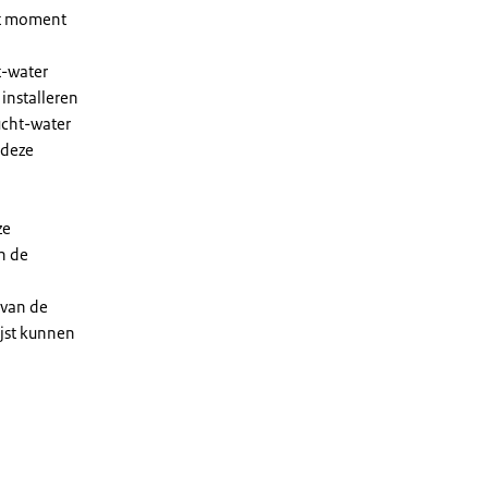
et moment
t-water
installeren
ucht-water
 deze
ze
n de
 van de
ijst kunnen