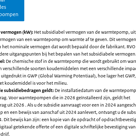
des
pompen
l vermogen (kW):
Het subsidiabel vermogen van de warmtepomp, uit
vermogen van een warmtepomp om warmte af te geven. Dit vermoge
n het nominale vermogen dat wordt bepaald door de fabrikant. RVO
dere uitgangspunten bij het bepalen van het subsidiabele vermogen
el:
De chemische stof in de warmtepomp die wordt gebruikt om warm
ijn verschillende soorten koudemiddelen met een verschillende impa
 is uitgedrukt in GWP (Global Warming Potentiaal), hoe lager het GWP
et koudemiddel is voor het milieu.
e subsidiebedragen geldt:
De installatiedatum van de warmtepomp
rag. Voor warmtepompen die in 2026 geïnstalleerd zijn, geldt het
ag uit 2026 . Als u de subsidie aanvraagt voor een in 2024 aangesch
en een bewijs van aanschaf uit 2024 aanlevert, ontvangt u de subsi
. Dit bewijs kan zijn: een kopie van de opdracht of opdrachtbevestig
gitaal getekende offerte of een digitale schriftelijke bevestiging van
drijf.