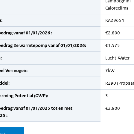
Lamborghini
Caloreclima
:
KA29654
bedrag vanaf 01/01/2026 :
€2.800
bedrag 2e warmtepomp vanaf 01/01/2026:
€1.575
:
Lucht-Water
bel Vermogen:
7kW
del:
R290 (Propaa
arming Potential (GWP):
3
bedrag vanaf 01/01/2025 tot en met
€2.800
25 :
aar