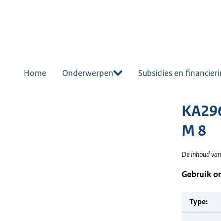
r de
tent
Home
Onderwerpen
Subsidies en financier
KA296
M 8
De inhoud van
Gebruik o
Type: