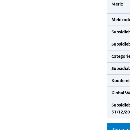
Merk:
Meldcode
Subsidie
Subsidie
Categorie
Subsidia
Koudemid
Global W
Subsidie
31/12/20
Terug n