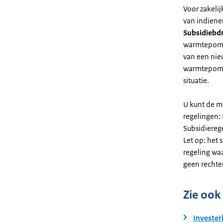
Voor zakeli
van indiene
Subsidiebd
warmtepomp. 
van een nie
warmtepomp
situatie.
U kunt de m
regelingen:
Subsidiereg
Let op: het 
regeling wa
geen rechte
Zie ook
Invester