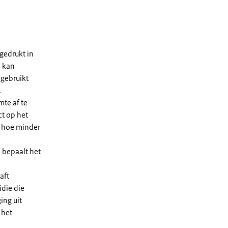
gedrukt in
n kan
 gebruikt
.
te af te
ct op het
, hoe minder
 bepaalt het
aft
die die
ing uit
 het