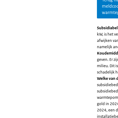
meldco
warmte
Subsidiabe
kW, is het 
afwijken va
namelijk an
Koudemidd
geven. Er z
milieu. Dit
schadelijk h
Welke van d
subsidiebed
subsidiebedr
warmtepomp 
gold in 2024
2024, een di
installatiebe