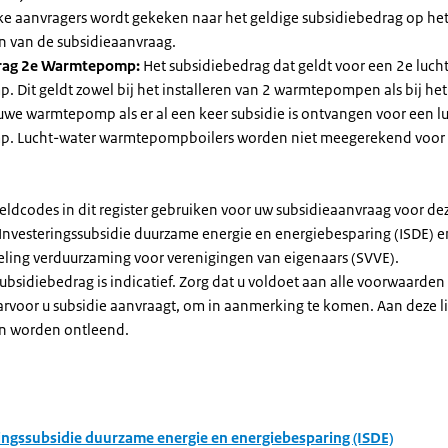
jke aanvragers wordt gekeken naar het geldige subsidiebedrag op h
n van de subsidieaanvraag.
rag 2e Warmtepomp:
Het subsidiebedrag dat geldt voor een 2e luch
Dit geldt zowel bij het installeren van 2 warmtepompen als bij het 
uwe warmtepomp als er al een keer subsidie is ontvangen voor een l
. Lucht-water warmtepompboilers worden niet meegerekend voor
eldcodes in dit register gebruiken voor uw subsidieaanvraag voor de
 Investeringssubsidie duurzame energie en energiebesparing (ISDE) e
eling verduurzaming voor verenigingen van eigenaars (SVVE).
subsidiebedrag is indicatief. Zorg dat u voldoet aan alle voorwaarden
arvoor u subsidie aanvraagt, om in aanmerking te komen. Aan deze l
n worden ontleend.
ingssubsidie duurzame energie en energiebesparing (ISDE)