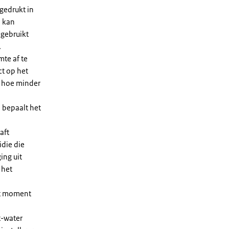
gedrukt in
n kan
 gebruikt
.
te af te
ct op het
, hoe minder
 bepaalt het
aft
die die
ing uit
 het
et moment
t-water