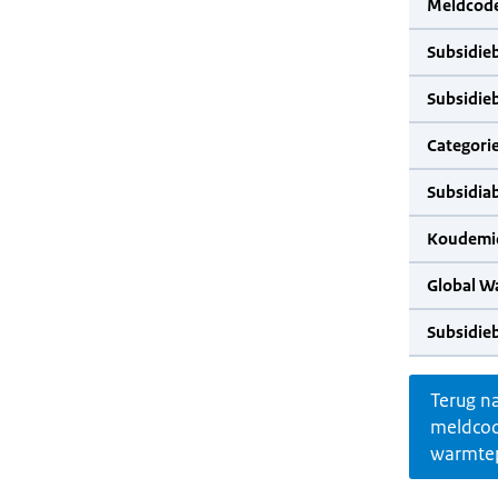
Meldcode
Subsidie
Subsidie
Categorie
Subsidia
Koudemid
Global W
Subsidie
Terug n
meldco
warmte