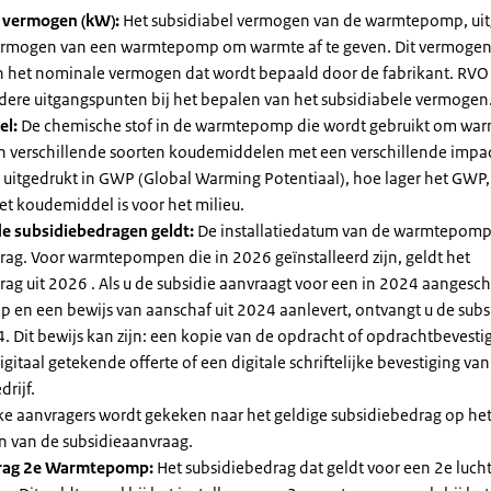
l vermogen (kW):
Het subsidiabel vermogen van de warmtepomp, uit
vermogen van een warmtepomp om warmte af te geven. Dit vermoge
n het nominale vermogen dat wordt bepaald door de fabrikant. RVO
dere uitgangspunten bij het bepalen van het subsidiabele vermogen
el:
De chemische stof in de warmtepomp die wordt gebruikt om warm
ijn verschillende soorten koudemiddelen met een verschillende impa
 is uitgedrukt in GWP (Global Warming Potentiaal), hoe lager het GWP
et koudemiddel is voor het milieu.
e subsidiebedragen geldt:
De installatiedatum van de warmtepomp
rag. Voor warmtepompen die in 2026 geïnstalleerd zijn, geldt het
ag uit 2026 . Als u de subsidie aanvraagt voor een in 2024 aangesch
en een bewijs van aanschaf uit 2024 aanlevert, ontvangt u de subsi
. Dit bewijs kan zijn: een kopie van de opdracht of opdrachtbevestig
gitaal getekende offerte of een digitale schriftelijke bevestiging van
drijf.
jke aanvragers wordt gekeken naar het geldige subsidiebedrag op h
n van de subsidieaanvraag.
rag 2e Warmtepomp:
Het subsidiebedrag dat geldt voor een 2e luch