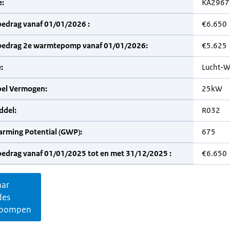
:
KA2967
bedrag vanaf 01/01/2026 :
€6.650
bedrag 2e warmtepomp vanaf 01/01/2026:
€5.625
:
Lucht-W
bel Vermogen:
25kW
del:
R032
arming Potential (GWP):
675
bedrag vanaf 01/01/2025 tot en met 31/12/2025 :
€6.650
aar
des
pompen