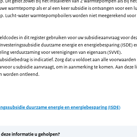
Dit geldt zowel bij het installeren van 2 warmtepompen als bij het 
uwe warmtepomp als er al een keer subsidie is ontvangen voor een l
. Lucht-water warmtepompboilers worden niet meegerekend voor
eldcodes in dit register gebruiken voor uw subsidieaanvraag voor de
 Investeringssubsidie duurzame energie en energiebesparing (ISDE) e
eling verduurzaming voor verenigingen van eigenaars (SVVE).
subsidiebedrag is indicatief. Zorg dat u voldoet aan alle voorwaarden
arvoor u subsidie aanvraagt, om in aanmerking te komen. Aan deze l
n worden ontleend.
ingssubsidie duurzame energie en energiebesparing (ISDE)