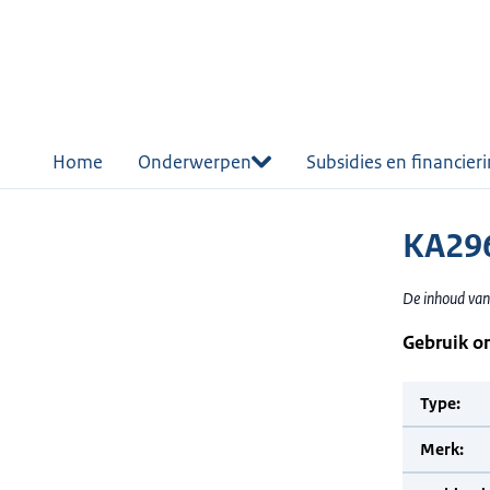
r de
tent
Home
Onderwerpen
Subsidies en financier
KA296
De inhoud van
Gebruik o
Type:
Merk: