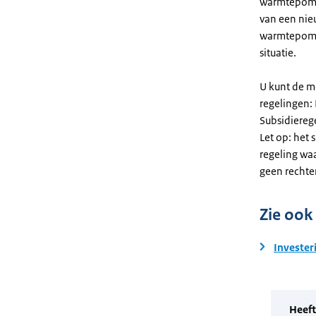
warmtepomp. 
van een nie
warmtepomp
situatie.
U kunt de m
regelingen:
Subsidiereg
Let op: het 
regeling wa
geen rechte
Zie ook
Invester