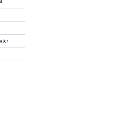
4
ater