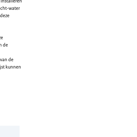
installeren
ucht-water
 deze
ze
n de
 van de
ijst kunnen