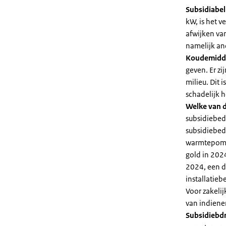
Subsidiabe
kW, is het 
afwijken va
namelijk an
Koudemidd
geven. Er z
milieu. Dit
schadelijk h
Welke van d
subsidiebed
subsidiebedr
warmtepomp 
gold in 2024
2024, een di
installatiebe
Voor zakeli
van indiene
Subsidiebd