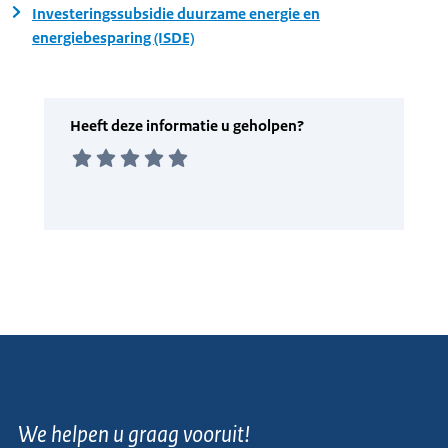
Investeringssubsidie duurzame energie en
energiebesparing (ISDE)
We helpen u graag vooruit!