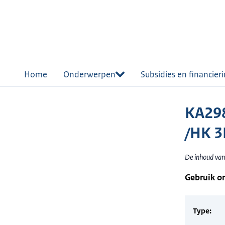
r de
tent
Home
Onderwerpen
Subsidies en financier
KA29
/HK 3
De inhoud van
Gebruik o
Type: