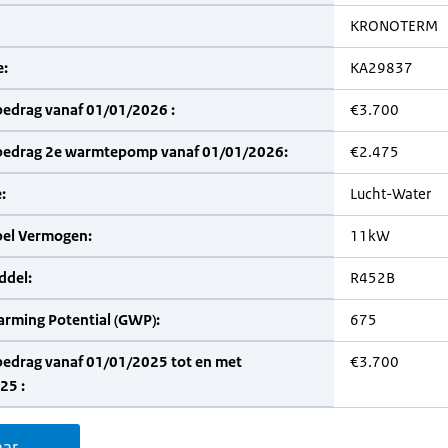
KRONOTERM
:
KA29837
bedrag vanaf 01/01/2026 :
€3.700
bedrag 2e warmtepomp vanaf 01/01/2026:
€2.475
:
Lucht-Water
bel Vermogen:
11kW
del:
R452B
arming Potential (GWP):
675
bedrag vanaf 01/01/2025 tot en met
€3.700
25 :
aar