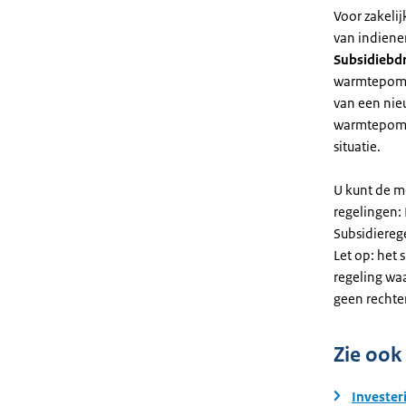
Voor zakeli
van indiene
Subsidiebd
warmtepomp. 
van een nie
warmtepomp
situatie.
U kunt de m
regelingen:
Subsidiereg
Let op: het 
regeling wa
geen rechte
Zie ook
Invester