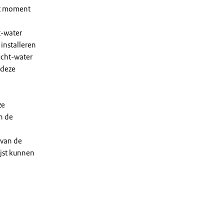
et moment
t-water
installeren
ucht-water
 deze
ze
n de
 van de
ijst kunnen