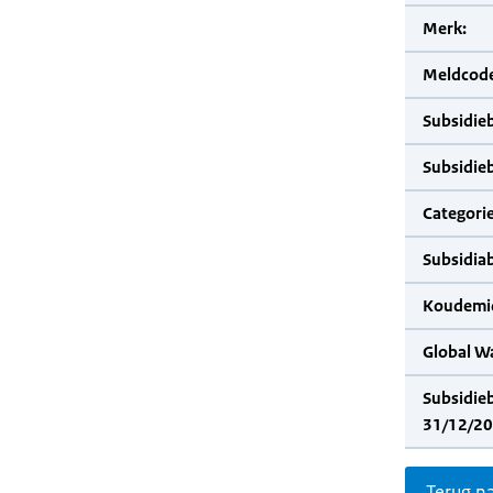
Merk:
Meldcode
Subsidie
Subsidie
Categorie
Subsidia
Koudemid
Global W
Subsidie
31/12/20
Terug n