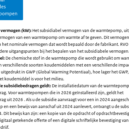
des
pompen
l vermogen (kW):
Het subsidiabel vermogen van de warmtepomp, uit
vermogen van een warmtepomp om warmte af te geven. Dit vermoge
n het nominale vermogen dat wordt bepaald door de fabrikant. RVO
dere uitgangspunten bij het bepalen van het subsidiabele vermogen
el:
De chemische stof in de warmtepomp die wordt gebruikt om warm
ijn verschillende soorten koudemiddelen met een verschillende impa
 is uitgedrukt in GWP (Global Warming Potentiaal), hoe lager het GWP
et koudemiddel is voor het milieu.
e subsidiebedragen geldt:
De installatiedatum van de warmtepomp
rag. Voor warmtepompen die in 2026 geïnstalleerd zijn, geldt het
ag uit 2026 . Als u de subsidie aanvraagt voor een in 2024 aangesch
en een bewijs van aanschaf uit 2024 aanlevert, ontvangt u de subsi
. Dit bewijs kan zijn: een kopie van de opdracht of opdrachtbevestig
gitaal getekende offerte of een digitale schriftelijke bevestiging van
drijf.