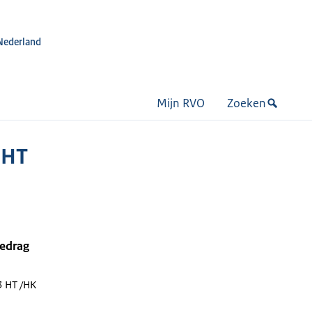
Nederland
Mijn RVO
Zoeken
 HT
bedrag
 HT /HK