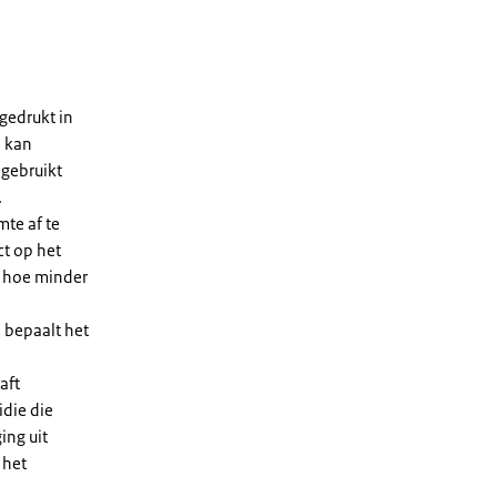
gedrukt in
n kan
 gebruikt
.
te af te
ct op het
, hoe minder
 bepaalt het
aft
die die
ing uit
 het