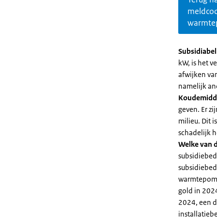
meldco
warmte
Subsidiabe
kW, is het 
afwijken va
namelijk an
Koudemidd
geven. Er z
milieu. Dit
schadelijk h
Welke van d
subsidiebed
subsidiebedr
warmtepomp 
gold in 2024
2024, een di
installatiebe