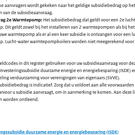
jke aanvragers wordt gekeken naar het geldige subsidiebedrag op h
n van de subsidieaanvraag.
rag 2e Warmtepomp:
Het subsidiebedrag dat geldt voor een 2e luch
Dit geldt zowel bij het installeren van 2 warmtepompen als bij het 
uwe warmtepomp als er al een keer subsidie is ontvangen voor een l
. Lucht-water warmtepompboilers worden niet meegerekend voor
eldcodes in dit register gebruiken voor uw subsidieaanvraag voor de
 Investeringssubsidie duurzame energie en energiebesparing (ISDE) e
eling verduurzaming voor verenigingen van eigenaars (SVVE).
subsidiebedrag is indicatief. Zorg dat u voldoet aan alle voorwaarden
arvoor u subsidie aanvraagt, om in aanmerking te komen. Aan deze l
n worden ontleend.
ingssubsidie duurzame energie en energiebesparing (ISDE)