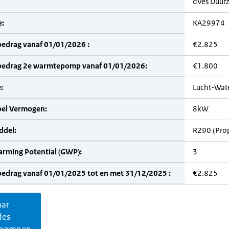
dVes Duur
:
KA29974
bedrag vanaf 01/01/2026 :
€2.825
bedrag 2e warmtepomp vanaf 01/01/2026:
€1.800
:
Lucht-Wat
bel Vermogen:
8kW
del:
R290 (Pro
arming Potential (GWP):
3
bedrag vanaf 01/01/2025 tot en met 31/12/2025 :
€2.825
aar
des