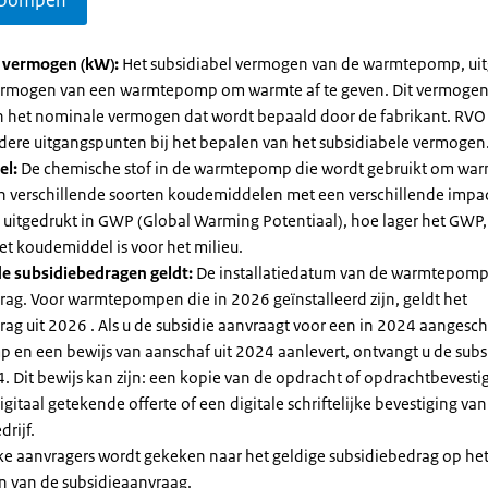
pompen
l vermogen (kW):
Het subsidiabel vermogen van de warmtepomp, uit
vermogen van een warmtepomp om warmte af te geven. Dit vermoge
n het nominale vermogen dat wordt bepaald door de fabrikant. RVO
dere uitgangspunten bij het bepalen van het subsidiabele vermogen
el:
De chemische stof in de warmtepomp die wordt gebruikt om warm
ijn verschillende soorten koudemiddelen met een verschillende impa
 is uitgedrukt in GWP (Global Warming Potentiaal), hoe lager het GWP
et koudemiddel is voor het milieu.
e subsidiebedragen geldt:
De installatiedatum van de warmtepomp
rag. Voor warmtepompen die in 2026 geïnstalleerd zijn, geldt het
ag uit 2026 . Als u de subsidie aanvraagt voor een in 2024 aangesch
en een bewijs van aanschaf uit 2024 aanlevert, ontvangt u de subsi
. Dit bewijs kan zijn: een kopie van de opdracht of opdrachtbevestig
gitaal getekende offerte of een digitale schriftelijke bevestiging van
drijf.
jke aanvragers wordt gekeken naar het geldige subsidiebedrag op h
n van de subsidieaanvraag.