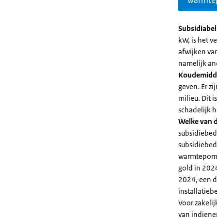
warmte
Subsidiabe
kW, is het 
afwijken va
namelijk an
Koudemidd
geven. Er z
milieu. Dit
schadelijk h
Welke van d
subsidiebed
subsidiebedr
warmtepomp 
gold in 2024
2024, een di
installatiebe
Voor zakeli
van indiene