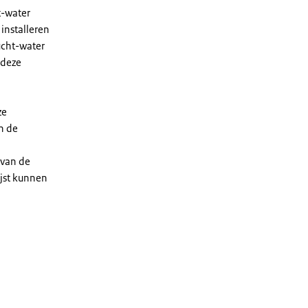
t-water
installeren
ucht-water
 deze
ze
n de
 van de
ijst kunnen