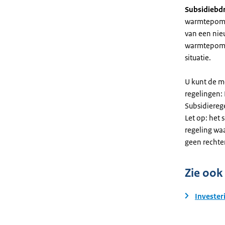
Subsidiebd
warmtepomp. 
van een nie
warmtepomp
situatie.
U kunt de m
regelingen:
Subsidiereg
Let op: het 
regeling wa
geen rechte
Zie ook
Invester