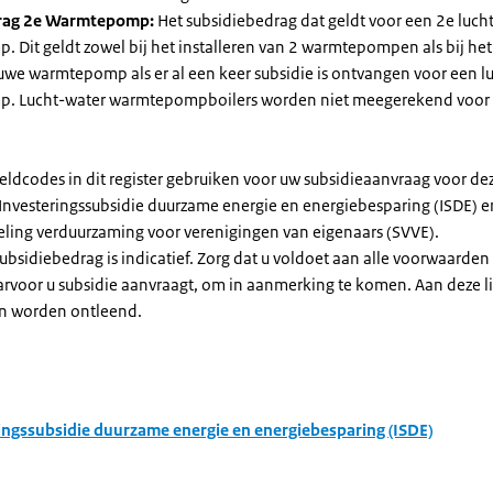
rag 2e Warmtepomp:
Het subsidiebedrag dat geldt voor een 2e luch
Dit geldt zowel bij het installeren van 2 warmtepompen als bij het 
uwe warmtepomp als er al een keer subsidie is ontvangen voor een l
. Lucht-water warmtepompboilers worden niet meegerekend voor
eldcodes in dit register gebruiken voor uw subsidieaanvraag voor de
 Investeringssubsidie duurzame energie en energiebesparing (ISDE) e
eling verduurzaming voor verenigingen van eigenaars (SVVE).
subsidiebedrag is indicatief. Zorg dat u voldoet aan alle voorwaarden
arvoor u subsidie aanvraagt, om in aanmerking te komen. Aan deze l
n worden ontleend.
ingssubsidie duurzame energie en energiebesparing (ISDE)