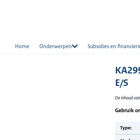
r de
tent
Home
Onderwerpen
Subsidies en financier
KA29
E/S
De inhoud van
Gebruik o
Type: