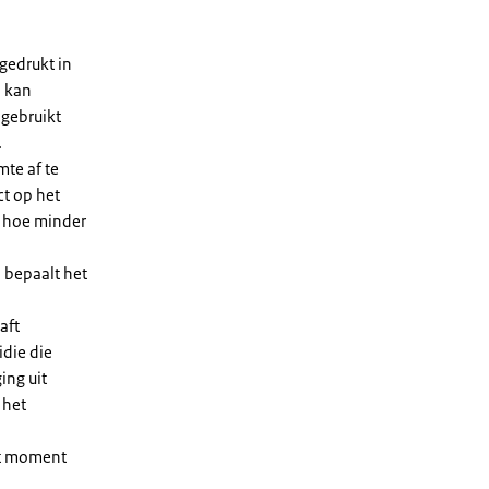
gedrukt in
n kan
 gebruikt
.
te af te
ct op het
, hoe minder
 bepaalt het
aft
die die
ing uit
 het
et moment