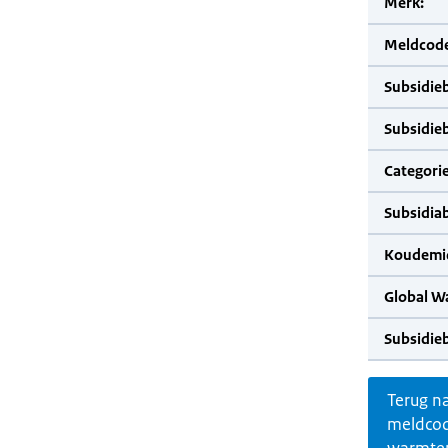
Merk:
Meldcode
Subsidie
Subsidie
Categorie
Subsidia
Koudemid
Global W
Subsidie
Terug n
meldco