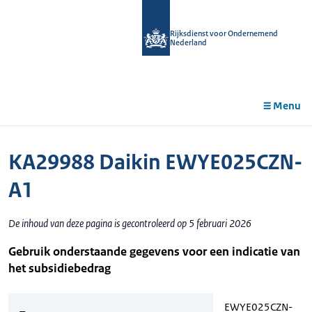
r de
tent
Rijksdienst voor Ondernemend
Nederland
Menu
KA29988 Daikin EWYE025CZN-
A1
De inhoud van deze pagina is gecontroleerd op 5 februari 2026
Gebruik onderstaande gegevens voor een indicatie van
het subsidiebedrag
EWYE025CZN-