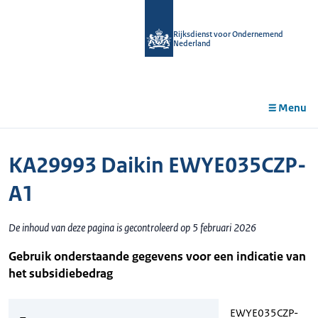
r de
tent
Rijksdienst voor Ondernemend
Nederland
Menu
KA29993 Daikin EWYE035CZP-
A1
De inhoud van deze pagina is gecontroleerd op 5 februari 2026
Gebruik onderstaande gegevens voor een indicatie van
het subsidiebedrag
EWYE035CZP-