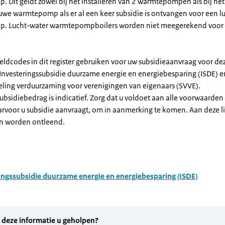
Dit geldt zowel bij het installeren van 2 warmtepompen als bij het 
uwe warmtepomp als er al een keer subsidie is ontvangen voor een l
. Lucht-water warmtepompboilers worden niet meegerekend voor
eldcodes in dit register gebruiken voor uw subsidieaanvraag voor de
 Investeringssubsidie duurzame energie en energiebesparing (ISDE) e
eling verduurzaming voor verenigingen van eigenaars (SVVE).
subsidiebedrag is indicatief. Zorg dat u voldoet aan alle voorwaarden
arvoor u subsidie aanvraagt, om in aanmerking te komen. Aan deze l
n worden ontleend.
ingssubsidie duurzame energie en energiebesparing (ISDE)