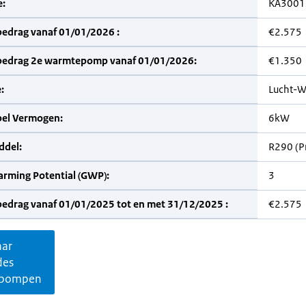
:
KA3001
bedrag vanaf 01/01/2026 :
€2.575
bedrag 2e warmtepomp vanaf 01/01/2026:
€1.350
:
Lucht-W
bel Vermogen:
6kW
del:
R290 (P
arming Potential (GWP):
3
bedrag vanaf 01/01/2025 tot en met 31/12/2025 :
€2.575
aar
des
pompen