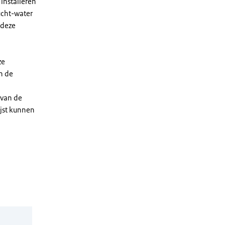
installeren
ucht-water
 deze
ze
n de
 van de
ijst kunnen