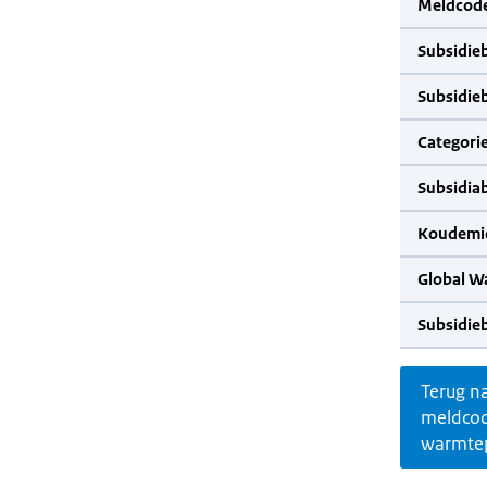
Meldcode
Subsidie
Subsidie
Categorie
Subsidia
Koudemid
Global W
Subsidie
Terug n
meldco
warmte