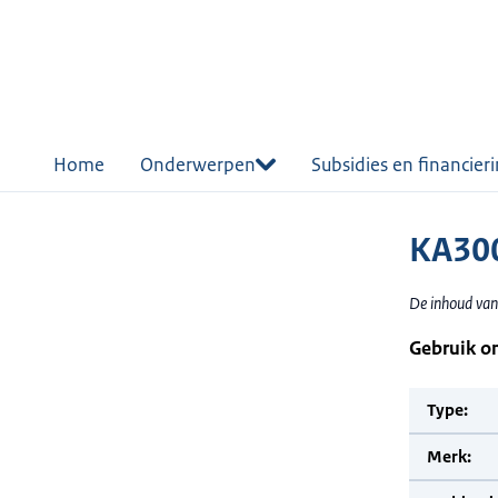
r de
tent
Home
Onderwerpen
Subsidies en financier
KA300
De inhoud van
Gebruik o
Type:
Merk: