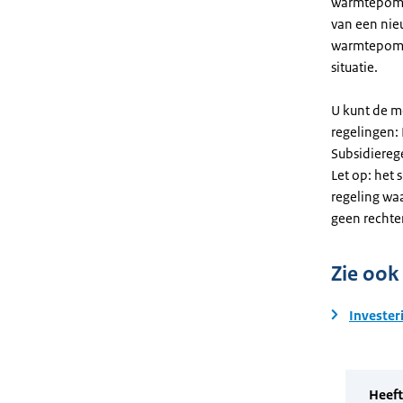
warmtepomp. 
van een nie
warmtepomp
situatie.
U kunt de m
regelingen:
Subsidiereg
Let op: het 
regeling wa
geen rechte
Zie ook
Invester