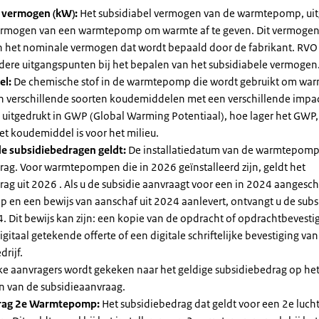
l vermogen (kW):
Het subsidiabel vermogen van de warmtepomp, uit
vermogen van een warmtepomp om warmte af te geven. Dit vermoge
n het nominale vermogen dat wordt bepaald door de fabrikant. RVO
dere uitgangspunten bij het bepalen van het subsidiabele vermogen
el:
De chemische stof in de warmtepomp die wordt gebruikt om warm
ijn verschillende soorten koudemiddelen met een verschillende impa
 is uitgedrukt in GWP (Global Warming Potentiaal), hoe lager het GWP
et koudemiddel is voor het milieu.
e subsidiebedragen geldt:
De installatiedatum van de warmtepomp
rag. Voor warmtepompen die in 2026 geïnstalleerd zijn, geldt het
ag uit 2026 . Als u de subsidie aanvraagt voor een in 2024 aangesch
en een bewijs van aanschaf uit 2024 aanlevert, ontvangt u de subsi
. Dit bewijs kan zijn: een kopie van de opdracht of opdrachtbevestig
gitaal getekende offerte of een digitale schriftelijke bevestiging van
drijf.
jke aanvragers wordt gekeken naar het geldige subsidiebedrag op h
n van de subsidieaanvraag.
rag 2e Warmtepomp:
Het subsidiebedrag dat geldt voor een 2e luch