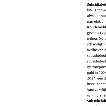
Subsidiabe
kW, is het 
afwijken va
namelijk an
Koudemidd
geven. Er z
milieu. Dit
schadelijk h
Welke van d
subsidiebed
subsidiebedr
warmtepomp 
gold in 2024
2024, een di
installatiebe
Voor zakeli
van indiene
Subsidiebd