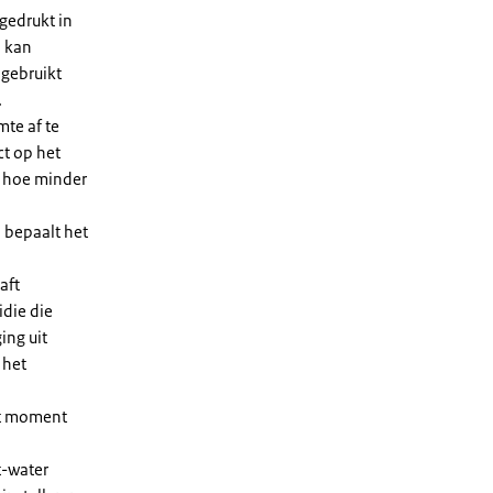
gedrukt in
n kan
 gebruikt
.
te af te
ct op het
, hoe minder
 bepaalt het
aft
die die
ing uit
 het
et moment
t-water