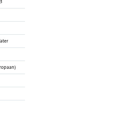
3
ater
ropaan)