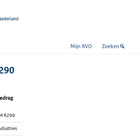
Nederland
Mijn RVO
Zoeken
R290
bedrag
6M R290
ndustries