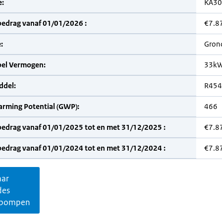
:
KA30
bedrag vanaf 01/01/2026 :
€7.8
:
Gron
bel Vermogen:
33k
del:
R454
arming Potential (GWP):
466
bedrag vanaf 01/01/2025 tot en met 31/12/2025 :
€7.8
bedrag vanaf 01/01/2024 tot en met 31/12/2024 :
€7.8
aar
des
pompen