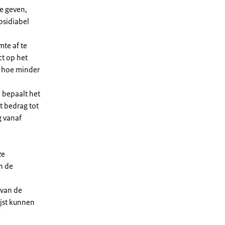
e geven,
bsidiabel
te af te
ct op het
, hoe minder
 bepaalt het
t bedrag tot
g vanaf
ze
n de
 van de
ijst kunnen