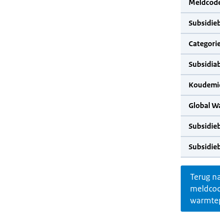
Meldcode
Subsidie
Categorie
Subsidia
Koudemid
Global W
Subsidie
Subsidie
Terug n
meldco
warmte