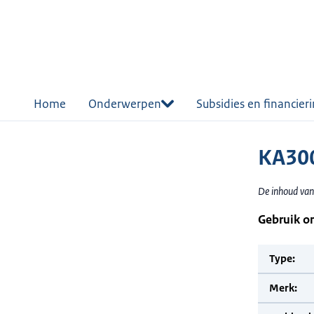
r de
tent
Home
Onderwerpen
Subsidies en financier
KA300
De inhoud van
Gebruik o
Type:
Merk: