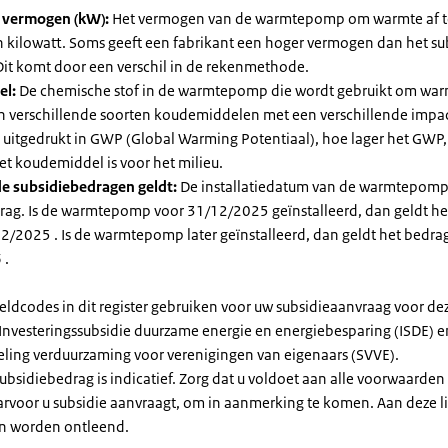
l vermogen (kW):
Het vermogen van de warmtepomp om warmte af t
in kilowatt. Soms geeft een fabrikant een hoger vermogen dan het su
it komt door een verschil in de rekenmethode.
el:
De chemische stof in de warmtepomp die wordt gebruikt om warm
ijn verschillende soorten koudemiddelen met een verschillende impa
 is uitgedrukt in GWP (Global Warming Potentiaal), hoe lager het GWP
et koudemiddel is voor het milieu.
e subsidiebedragen geldt:
De installatiedatum van de warmtepomp
rag. Is de warmtepomp voor 31/12/2025 geïnstalleerd, dan geldt he
2/2025 . Is de warmtepomp later geïnstalleerd, dan geldt het bedra
 .
eldcodes in dit register gebruiken voor uw subsidieaanvraag voor de
 Investeringssubsidie duurzame energie en energiebesparing (ISDE) e
eling verduurzaming voor verenigingen van eigenaars (SVVE).
subsidiebedrag is indicatief. Zorg dat u voldoet aan alle voorwaarden
arvoor u subsidie aanvraagt, om in aanmerking te komen. Aan deze l
n worden ontleend.