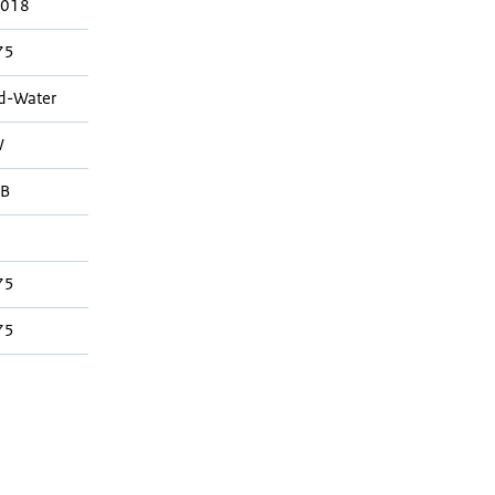
018
75
d-Water
W
B
75
75