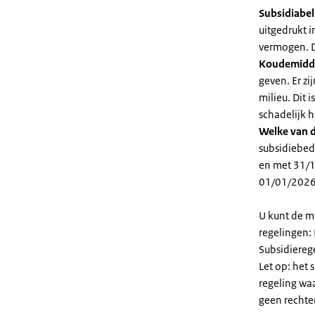
Subsidiabe
uitgedrukt 
vermogen. D
Koudemidd
geven. Er z
milieu. Dit
schadelijk h
Welke van d
subsidiebed
en met 31/1
01/01/2026
U kunt de m
regelingen:
Subsidiereg
Let op: het 
regeling wa
geen rechte