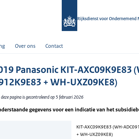
Rijksdienst voor Ondernemend 
ing
Over ons
Contact
19 Panasonic KIT-AXC09K9E83 
912K9E83 + WH-UXZ09KE8)
 deze pagina is gecontroleerd op 5 februari 2026
nderstaande gegevens voor een indicatie van het subsidie
KIT-AXC09K9E83 (WH-ADC09
+ WH-UXZ09KE8)