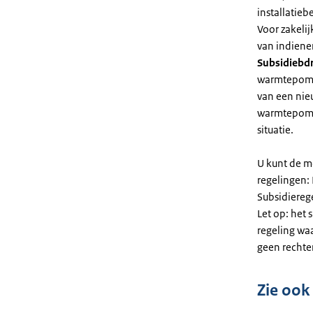
installatiebe
Voor zakeli
van indiene
Subsidiebd
warmtepomp. 
van een nie
warmtepomp
situatie.
U kunt de m
regelingen:
Subsidiereg
Let op: het 
regeling wa
geen rechte
Zie ook