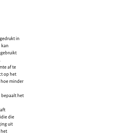
gedrukt in
n kan
 gebruikt
.
te af te
ct op het
, hoe minder
 bepaalt het
aft
die die
ing uit
 het