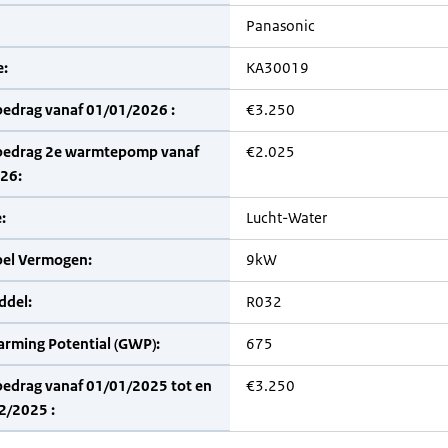
Panasonic
:
KA30019
bedrag vanaf 01/01/2026 :
€3.250
bedrag 2e warmtepomp vanaf
€2.025
26:
:
Lucht-Water
bel Vermogen:
9kW
del:
R032
arming Potential (GWP):
675
bedrag vanaf 01/01/2025 tot en
€3.250
2/2025 :