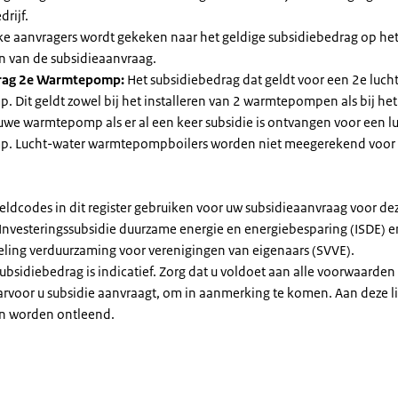
drijf.
jke aanvragers wordt gekeken naar het geldige subsidiebedrag op h
n van de subsidieaanvraag.
rag 2e Warmtepomp:
Het subsidiebedrag dat geldt voor een 2e luch
Dit geldt zowel bij het installeren van 2 warmtepompen als bij het 
uwe warmtepomp als er al een keer subsidie is ontvangen voor een l
. Lucht-water warmtepompboilers worden niet meegerekend voor
eldcodes in dit register gebruiken voor uw subsidieaanvraag voor de
 Investeringssubsidie duurzame energie en energiebesparing (ISDE) e
eling verduurzaming voor verenigingen van eigenaars (SVVE).
subsidiebedrag is indicatief. Zorg dat u voldoet aan alle voorwaarden
arvoor u subsidie aanvraagt, om in aanmerking te komen. Aan deze l
n worden ontleend.