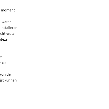
et moment
t-water
installeren
ucht-water
 deze
ze
n de
 van de
ijst kunnen