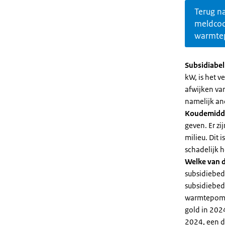
Terug n
meldco
warmte
Subsidiabe
kW, is het 
afwijken va
namelijk an
Koudemidd
geven. Er z
milieu. Dit
schadelijk h
Welke van d
subsidiebed
subsidiebedr
warmtepomp 
gold in 2024
2024, een di