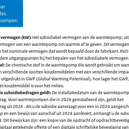
aar
des
pompen
l vermogen (kW):
Het subsidiabel vermogen van de warmtepomp, uit
vermogen van een warmtepomp om warmte af te geven. Dit vermoge
n het nominale vermogen dat wordt bepaald door de fabrikant. RVO
dere uitgangspunten bij het bepalen van het subsidiabele vermogen
el:
De chemische stof in de warmtepomp die wordt gebruikt om warm
ijn verschillende soorten koudemiddelen met een verschillende impa
 is uitgedrukt in GWP (Global Warming Potentiaal), hoe lager het GWP
et koudemiddel is voor het milieu.
e subsidiebedragen geldt:
De installatiedatum van de warmtepomp
rag. Voor warmtepompen die in 2026 geïnstalleerd zijn, geldt het
ag uit 2026 . Als u de subsidie aanvraagt voor een in 2024 aangesch
en een bewijs van aanschaf uit 2024 aanlevert, ontvangt u de subsi
. Dit bewijs kan zijn: een kopie van de opdracht of opdrachtbevestig
gitaal getekende offerte of een digitale schriftelijke bevestiging van