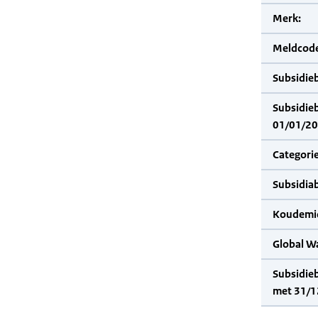
Merk:
Meldcode
Subsidie
Subsidie
01/01/20
Categorie
Subsidia
Koudemid
Global W
Subsidie
met 31/1