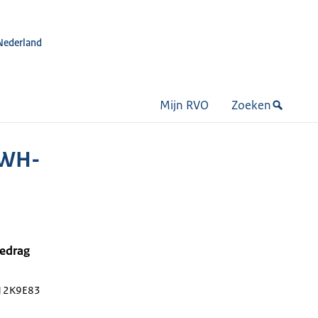
Nederland
Mijn RVO
Zoeken
(WH-
bedrag
12K9E83