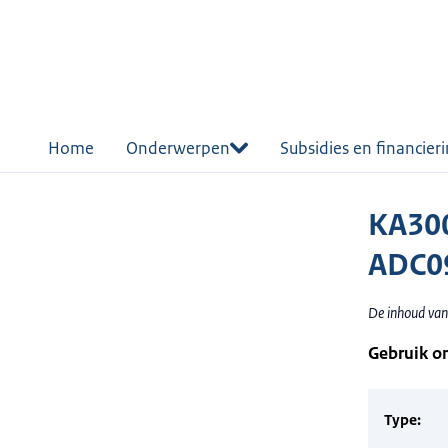
r de
tent
Home
Onderwerpen
Subsidies en financier
KA300
ADC0
De inhoud van
Gebruik o
Type: