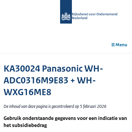
r de
tent
Rijksdienst voor Ondernemend
Nederland
Menu
KA30024 Panasonic WH-
ADC0316M9E83 + WH-
WXG16ME8
De inhoud van deze pagina is gecontroleerd op 5 februari 2026
Gebruik onderstaande gegevens voor een indicatie van
het subsidiebedrag