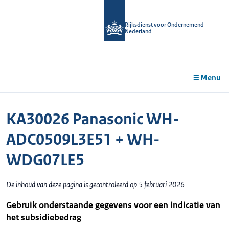
r de
tent
Rijksdienst voor Ondernemend
Nederland
Menu
KA30026 Panasonic WH-
ADC0509L3E51 + WH-
WDG07LE5
De inhoud van deze pagina is gecontroleerd op 5 februari 2026
Gebruik onderstaande gegevens voor een indicatie van
het subsidiebedrag