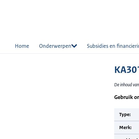
r de
tent
Home
Onderwerpen
Subsidies en financier
KA301
De inhoud van
Gebruik o
Type:
Merk: