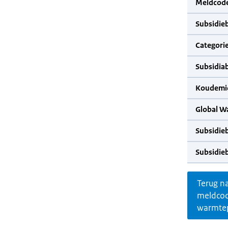
Meldcode
Subsidie
Categorie
Subsidia
Koudemid
Global W
Subsidie
Subsidie
Terug n
meldco
warmte