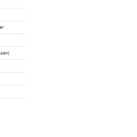
er
paan)