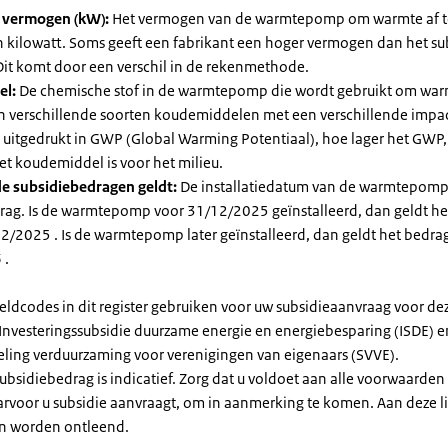
l vermogen (kW):
Het vermogen van de warmtepomp om warmte af t
in kilowatt. Soms geeft een fabrikant een hoger vermogen dan het su
it komt door een verschil in de rekenmethode.
el:
De chemische stof in de warmtepomp die wordt gebruikt om warm
ijn verschillende soorten koudemiddelen met een verschillende impa
 is uitgedrukt in GWP (Global Warming Potentiaal), hoe lager het GWP
et koudemiddel is voor het milieu.
e subsidiebedragen geldt:
De installatiedatum van de warmtepomp
rag. Is de warmtepomp voor 31/12/2025 geïnstalleerd, dan geldt he
2/2025 . Is de warmtepomp later geïnstalleerd, dan geldt het bedra
 .
eldcodes in dit register gebruiken voor uw subsidieaanvraag voor de
 Investeringssubsidie duurzame energie en energiebesparing (ISDE) e
eling verduurzaming voor verenigingen van eigenaars (SVVE).
subsidiebedrag is indicatief. Zorg dat u voldoet aan alle voorwaarden
arvoor u subsidie aanvraagt, om in aanmerking te komen. Aan deze l
n worden ontleend.