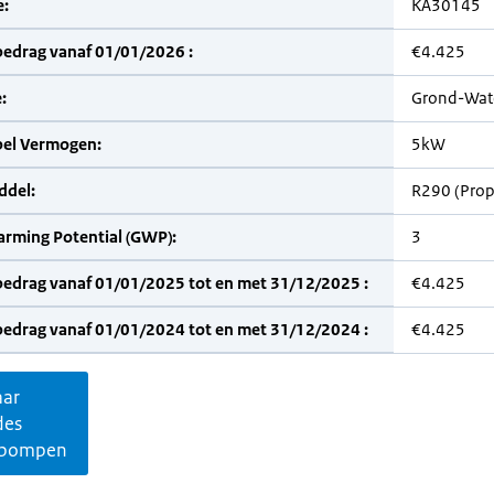
:
KA30145
bedrag vanaf 01/01/2026 :
€4.425
:
Grond-Wat
bel Vermogen:
5kW
del:
R290 (Pro
arming Potential (GWP):
3
bedrag vanaf 01/01/2025 tot en met 31/12/2025 :
€4.425
bedrag vanaf 01/01/2024 tot en met 31/12/2024 :
€4.425
aar
des
pompen