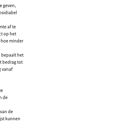
e geven,
bsidiabel
te af te
ct op het
, hoe minder
 bepaalt het
t bedrag tot
g vanaf
ze
n de
 van de
ijst kunnen