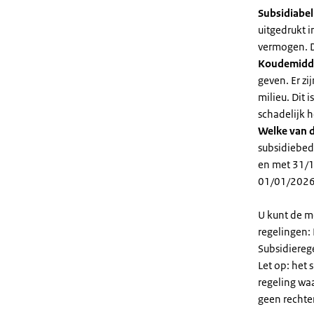
Subsidiabe
uitgedrukt 
vermogen. D
Koudemidd
geven. Er z
milieu. Dit
schadelijk h
Welke van d
subsidiebed
en met 31/1
01/01/2026
U kunt de m
regelingen:
Subsidiereg
Let op: het 
regeling wa
geen rechte