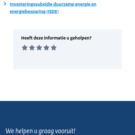
Investeringssubsidie duurzame energie en
energiebesparing (ISDE)
We helpen u graag vooruit!