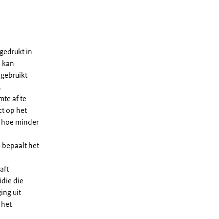
gedrukt in
n kan
 gebruikt
.
te af te
ct op het
, hoe minder
 bepaalt het
aft
die die
ing uit
 het