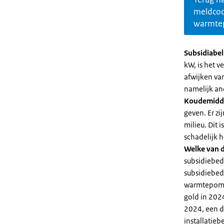
meldco
warmte
Subsidiabe
kW, is het 
afwijken va
namelijk an
Koudemidd
geven. Er z
milieu. Dit
schadelijk h
Welke van d
subsidiebed
subsidiebedr
warmtepomp 
gold in 2024
2024, een di
installatiebe