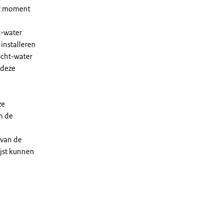
et moment
t-water
installeren
ucht-water
 deze
ze
n de
 van de
ijst kunnen