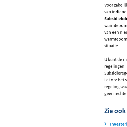
Voor zakeli
van indiene
Subsidiebd
warmtepomp. 
van een nie
warmtepomp
situatie.
U kunt de m
regelingen:
Subsidiereg
Let op: het 
regeling wa
geen rechte
Zie ook
Invester