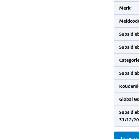
Merk:
Meldcode
Subsidie
Subsidie
Categorie
Subsidia
Koudemid
Global W
Subsidie
31/12/20
Terug n