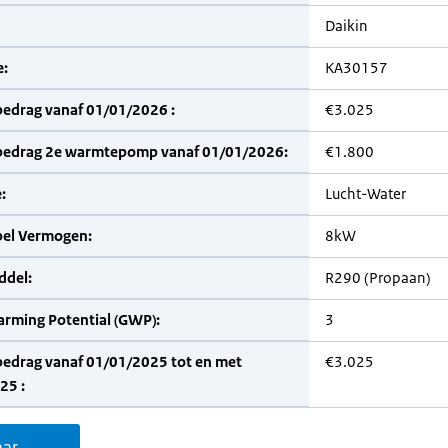
Daikin
:
KA30157
bedrag vanaf 01/01/2026 :
€3.025
bedrag 2e warmtepomp vanaf 01/01/2026:
€1.800
:
Lucht-Water
bel Vermogen:
8kW
del:
R290 (Propaan)
arming Potential (GWP):
3
bedrag vanaf 01/01/2025 tot en met
€3.025
25 :
aar