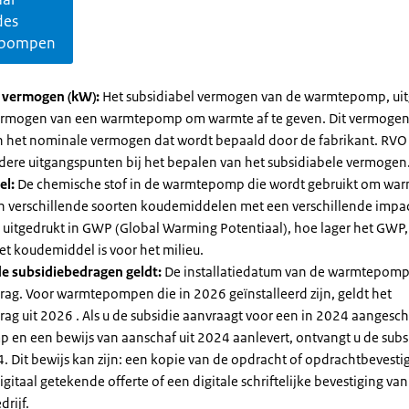
des
pompen
l vermogen (kW):
Het subsidiabel vermogen van de warmtepomp, uit
vermogen van een warmtepomp om warmte af te geven. Dit vermoge
n het nominale vermogen dat wordt bepaald door de fabrikant. RVO
dere uitgangspunten bij het bepalen van het subsidiabele vermogen
el:
De chemische stof in de warmtepomp die wordt gebruikt om warm
ijn verschillende soorten koudemiddelen met een verschillende impa
 is uitgedrukt in GWP (Global Warming Potentiaal), hoe lager het GWP
et koudemiddel is voor het milieu.
e subsidiebedragen geldt:
De installatiedatum van de warmtepomp
rag. Voor warmtepompen die in 2026 geïnstalleerd zijn, geldt het
ag uit 2026 . Als u de subsidie aanvraagt voor een in 2024 aangesch
en een bewijs van aanschaf uit 2024 aanlevert, ontvangt u de subsi
. Dit bewijs kan zijn: een kopie van de opdracht of opdrachtbevestig
gitaal getekende offerte of een digitale schriftelijke bevestiging van
drijf.