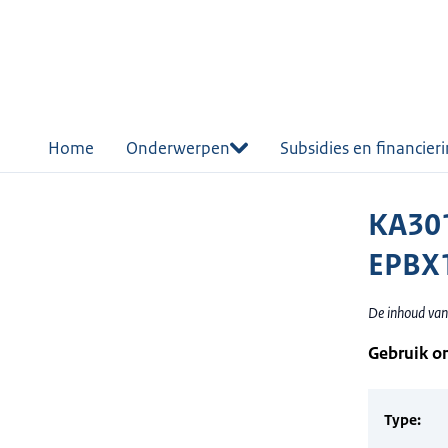
r de
tent
Home
Onderwerpen
Subsidies en financier
KA30
EPBX
De inhoud van
Gebruik o
Type: