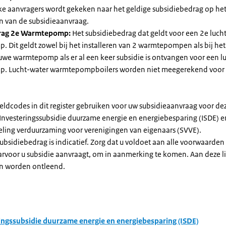
jke aanvragers wordt gekeken naar het geldige subsidiebedrag op h
n van de subsidieaanvraag.
rag 2e Warmtepomp:
Het subsidiebedrag dat geldt voor een 2e luch
Dit geldt zowel bij het installeren van 2 warmtepompen als bij het 
uwe warmtepomp als er al een keer subsidie is ontvangen voor een l
. Lucht-water warmtepompboilers worden niet meegerekend voor
eldcodes in dit register gebruiken voor uw subsidieaanvraag voor de
 Investeringssubsidie duurzame energie en energiebesparing (ISDE) e
eling verduurzaming voor verenigingen van eigenaars (SVVE).
subsidiebedrag is indicatief. Zorg dat u voldoet aan alle voorwaarden
arvoor u subsidie aanvraagt, om in aanmerking te komen. Aan deze l
n worden ontleend.
ingssubsidie duurzame energie en energiebesparing (ISDE)