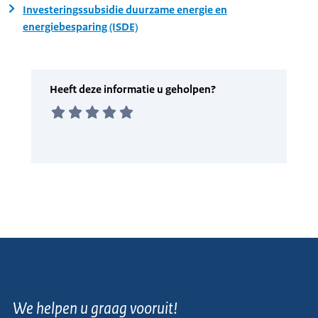
Investeringssubsidie duurzame energie en
energiebesparing (ISDE)
We helpen u graag vooruit!