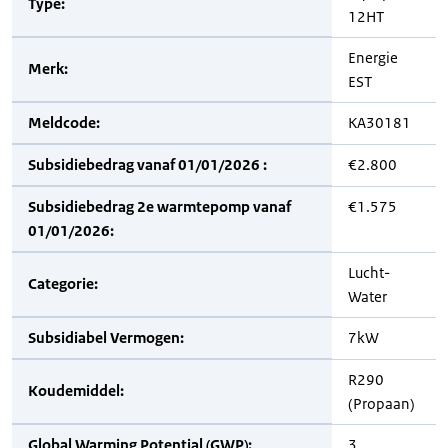
Type:
12HT
Energie
Merk:
EST
Meldcode:
KA30181
Subsidiebedrag vanaf 01/01/2026 :
€2.800
Subsidiebedrag 2e warmtepomp vanaf
€1.575
01/01/2026:
Lucht-
Categorie:
Water
Subsidiabel Vermogen:
7kW
R290
Koudemiddel:
(Propaan)
Global Warming Potential (GWP):
3