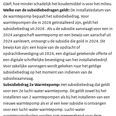
GWP, hoe minder schadelijk het koudemiddel is voor het milieu.
Welke van de subsidiebedragen geldt:
De installatiedatum van
de warmtepomp bepaalt het subsidiebedrag. Voor
warmtepompen die in 2026 geïnstalleerd zijn, geldt het
subsidiebedrag uit 2026 . Als u de subsidie aanvraagt voor een in
2024 aangeschaft warmtepomp en een bewijs van aanschaf uit
2024 aanlevert, ontvangt u de subsidie die gold in 2024. Dit
bewijs kan zijn: een kopie van de opdracht of
opdrachtbevestiging uit 2024, een digitaal getekende offerte of
een digitale schriftelijke bevestiging van het installatiebedrijf.
Voor zakelijke aanvragers wordt gekeken naar het geldige
subsidiebedrag op het moment van indienen van de
subsidieaanvraag.
Subsidiebdrag 2e Warmtepomp:
Het subsidiebedrag dat geldt
voor een 2e lucht-water warmtepomp. Dit geldt zowel bij het
installeren van 2 warmtepompen als bij het installeren van een
nieuwe warmtepomp als er al een keer subsidie is ontvangen
voor een lucht-water warmtepomp. Lucht-water
warmtepompboilers worden niet meegerekend voor deze