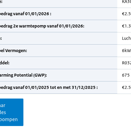
:
KA3
bedrag vanaf 01/01/2026 :
€2.
bedrag 2e warmtepomp vanaf 01/01/2026:
€1.
:
Luch
bel Vermogen:
6kW
del:
R03
arming Potential (GWP):
675
bedrag vanaf 01/01/2025 tot en met 31/12/2025 :
€2.
aar
des
pompen