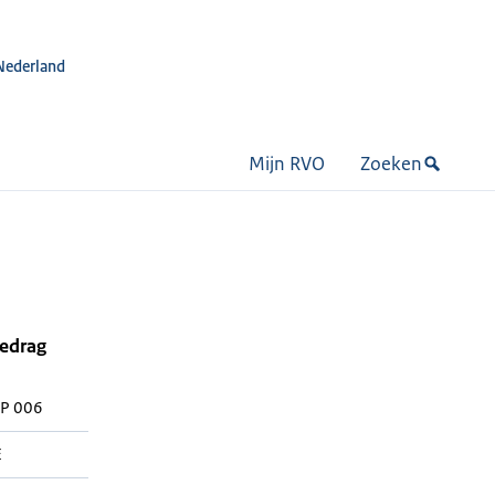
Nederland
Mijn RVO
Zoeken
bedrag
HP 006
E