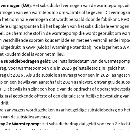
l vermogen (kW):
Het subsidiabel vermogen van de warmtepomp, uit
vermogen van een warmtepomp om warmte af te geven. Dit vermoge
n het nominale vermogen dat wordt bepaald door de fabrikant. RVO
dere uitgangspunten bij het bepalen van het subsidiabele vermogen
el:
De chemische stof in de warmtepomp die wordt gebruikt om warm
ijn verschillende soorten koudemiddelen met een verschillende impa
 is uitgedrukt in GWP (Global Warming Potentiaal), hoe lager het GWP
et koudemiddel is voor het milieu.
e subsidiebedragen geldt:
De installatiedatum van de warmtepomp
rag. Voor warmtepompen die in 2026 geïnstalleerd zijn, geldt het
ag uit 2026 . Als u de subsidie aanvraagt voor een in 2024 aangesch
en een bewijs van aanschaf uit 2024 aanlevert, ontvangt u de subsi
. Dit bewijs kan zijn: een kopie van de opdracht of opdrachtbevestig
gitaal getekende offerte of een digitale schriftelijke bevestiging van
drijf.
jke aanvragers wordt gekeken naar het geldige subsidiebedrag op h
n van de subsidieaanvraag.
rag 2e Warmtepomp:
Het subsidiebedrag dat geldt voor een 2e luch