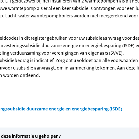
Dit geldt zowel bij het installeren van 2 warmtepompen als bij het 
uwe warmtepomp als er al een keer subsidie is ontvangen voor een l
. Lucht-water warmtepompboilers worden niet meegerekend voor
eldcodes in dit register gebruiken voor uw subsidieaanvraag voor de
 Investeringssubsidie duurzame energie en energiebesparing (ISDE) e
eling verduurzaming voor verenigingen van eigenaars (SVVE).
subsidiebedrag is indicatief. Zorg dat u voldoet aan alle voorwaarden
arvoor u subsidie aanvraagt, om in aanmerking te komen. Aan deze l
n worden ontleend.
ingssubsidie duurzame energie en energiebesparing (ISDE)