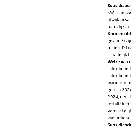
Subsidiabe
kW, is het 
afwijken va
namelijk an
Koudemidd
geven. Er z
milieu. Dit
schadelijk h
Welke van d
subsidiebed
subsidiebedr
warmtepomp 
gold in 2024
2024, een di
installatiebe
Voor zakeli
van indiene
Subsidiebd