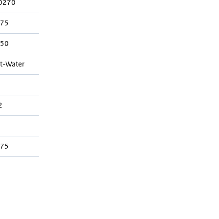
0270
575
350
t-Water
2
575