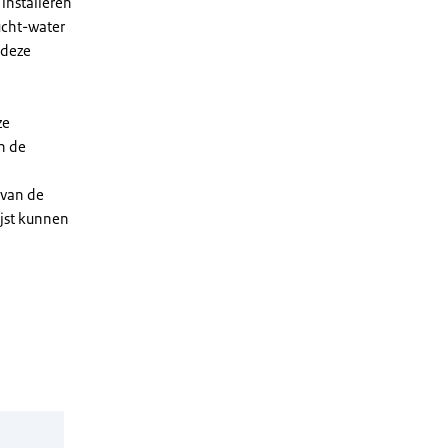
installeren
ucht-water
 deze
ze
n de
 van de
ijst kunnen