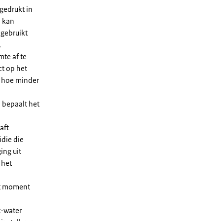
gedrukt in
n kan
 gebruikt
.
te af te
ct op het
, hoe minder
 bepaalt het
aft
die die
ing uit
 het
et moment
t-water