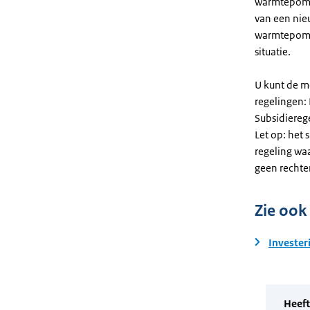
warmtepomp. 
van een nie
warmtepomp
situatie.
U kunt de m
regelingen:
Subsidiereg
Let op: het 
regeling wa
geen rechte
Zie ook
Invester