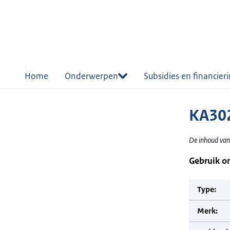
r de
tent
Home
Onderwerpen
Subsidies en financier
KA302
De inhoud van
Gebruik o
Type:
Merk: