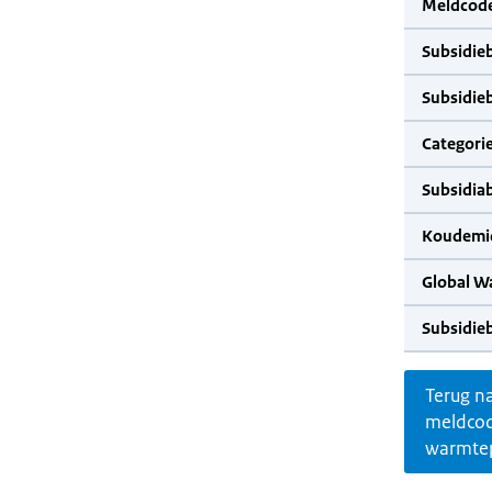
Meldcode
Subsidie
Subsidie
Categorie
Subsidia
Koudemid
Global W
Subsidie
Terug n
meldco
warmte