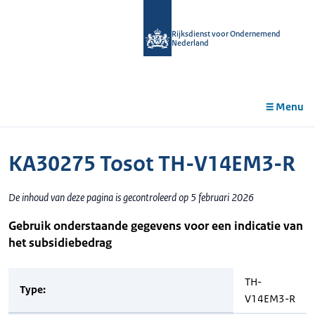
r de
tent
Rijksdienst voor Ondernemend
Nederland
Menu
KA30275 Tosot TH-V14EM3-R
De inhoud van deze pagina is gecontroleerd op 5 februari 2026
Gebruik onderstaande gegevens voor een indicatie van
het subsidiebedrag
TH-
Type:
V14EM3-R