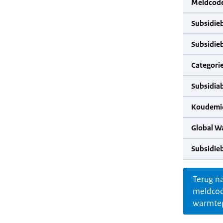
Meldcode
Subsidie
Subsidie
Categorie
Subsidia
Koudemid
Global W
Subsidie
Terug n
meldco
warmte