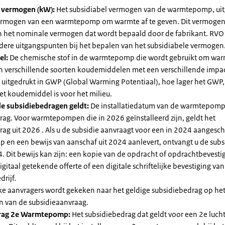
l vermogen (kW):
Het subsidiabel vermogen van de warmtepomp, uit
vermogen van een warmtepomp om warmte af te geven. Dit vermoge
n het nominale vermogen dat wordt bepaald door de fabrikant. RVO
dere uitgangspunten bij het bepalen van het subsidiabele vermogen
el:
De chemische stof in de warmtepomp die wordt gebruikt om warm
ijn verschillende soorten koudemiddelen met een verschillende impa
 is uitgedrukt in GWP (Global Warming Potentiaal), hoe lager het GWP
et koudemiddel is voor het milieu.
e subsidiebedragen geldt:
De installatiedatum van de warmtepomp
rag. Voor warmtepompen die in 2026 geïnstalleerd zijn, geldt het
ag uit 2026 . Als u de subsidie aanvraagt voor een in 2024 aangesch
en een bewijs van aanschaf uit 2024 aanlevert, ontvangt u de subsi
. Dit bewijs kan zijn: een kopie van de opdracht of opdrachtbevestig
gitaal getekende offerte of een digitale schriftelijke bevestiging van
drijf.
jke aanvragers wordt gekeken naar het geldige subsidiebedrag op h
n van de subsidieaanvraag.
rag 2e Warmtepomp:
Het subsidiebedrag dat geldt voor een 2e luch