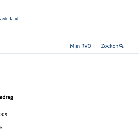
Nederland
Mijn RVO
Zoeken
bedrag
 009
e