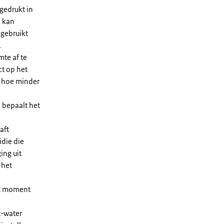
gedrukt in
n kan
 gebruikt
.
te af te
ct op het
, hoe minder
 bepaalt het
aft
die die
ing uit
 het
et moment
t-water