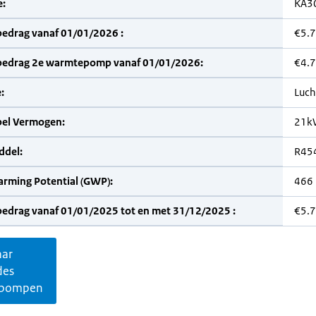
:
KA3
bedrag vanaf 01/01/2026 :
€5.
bedrag 2e warmtepomp vanaf 01/01/2026:
€4.
:
Luch
bel Vermogen:
21k
del:
R45
arming Potential (GWP):
466
bedrag vanaf 01/01/2025 tot en met 31/12/2025 :
€5.
aar
des
pompen