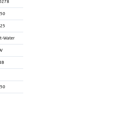
0278
750
725
t-Water
W
4B
750