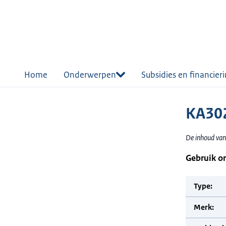
r de
tent
Home
Onderwerpen
Subsidies en financier
KA302
De inhoud van
Gebruik o
Type:
Merk: