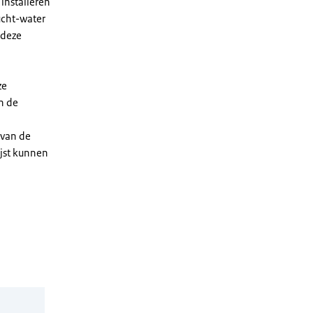
installeren
ucht-water
 deze
ze
n de
 van de
ijst kunnen