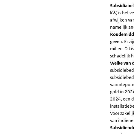
Subsidiabe
kW, is het 
afwijken va
namelijk an
Koudemidd
geven. Er z
milieu. Dit
schadelijk h
Welke van d
subsidiebed
subsidiebedr
warmtepomp 
gold in 2024
2024, een di
installatiebe
Voor zakeli
van indiene
Subsidiebd