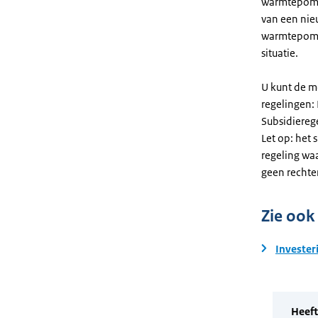
warmtepomp. 
van een nie
warmtepomp
situatie.
U kunt de m
regelingen:
Subsidiereg
Let op: het 
regeling wa
geen rechte
Zie ook
Invester