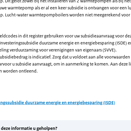
Dit geldt zowel bij het installeren van 2 warmtepompen als bij het 
uwe warmtepomp als er al een keer subsidie is ontvangen voor een l
. Lucht-water warmtepompboilers worden niet meegerekend voor
eldcodes in dit register gebruiken voor uw subsidieaanvraag voor de
 Investeringssubsidie duurzame energie en energiebesparing (ISDE) e
eling verduurzaming voor verenigingen van eigenaars (SVVE).
subsidiebedrag is indicatief. Zorg dat u voldoet aan alle voorwaarden
arvoor u subsidie aanvraagt, om in aanmerking te komen. Aan deze l
n worden ontleend.
ingssubsidie duurzame energie en energiebesparing (ISDE)