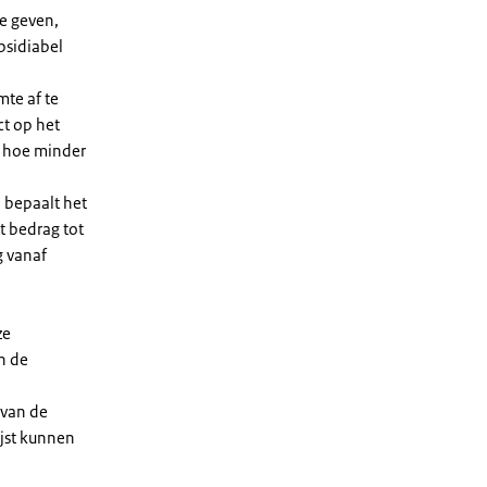
e geven,
bsidiabel
te af te
ct op het
, hoe minder
 bepaalt het
t bedrag tot
g vanaf
ze
n de
 van de
ijst kunnen