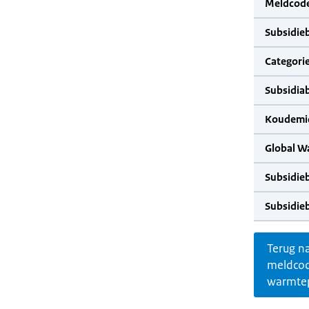
Meldcode
Subsidie
Categorie
Subsidia
Koudemid
Global W
Subsidie
Subsidie
Terug n
meldco
warmte