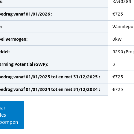
:
KA30284
bedrag vanaf 01/01/2026 :
€725
:
Warmtepo
bel Vermogen:
0kW
del:
R290 (Pro
arming Potential (GWP):
3
bedrag vanaf 01/01/2025 tot en met 31/12/2025 :
€725
bedrag vanaf 01/01/2024 tot en met 31/12/2024 :
€725
aar
des
pompen