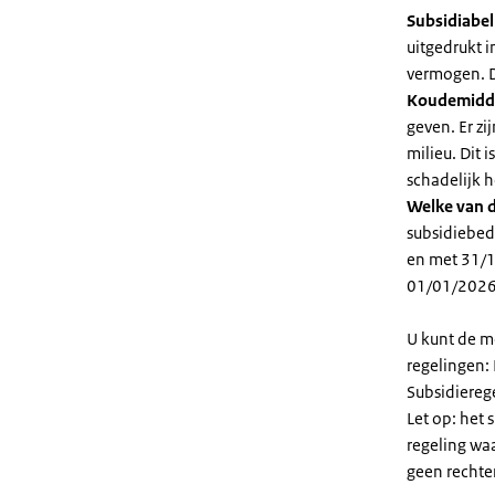
Subsidiabe
uitgedrukt 
vermogen. D
Koudemidd
geven. Er z
milieu. Dit
schadelijk h
Welke van d
subsidiebed
en met 31/1
01/01/2026
U kunt de m
regelingen:
Subsidiereg
Let op: het 
regeling wa
geen rechte