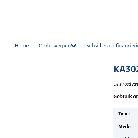
r de
tent
Home
Onderwerpen
Subsidies en financier
KA302
De inhoud van
Gebruik o
Type:
Merk: