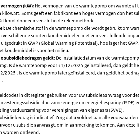
l vermogen (kW):
Het vermogen van de warmtepomp om warmte af t
in kilowatt. Soms geeft een fabrikant een hoger vermogen dan het su
it komt door een verschil in de rekenmethode.
el:
De chemische stof in de warmtepomp die wordt gebruikt om warm
ijn verschillende soorten koudemiddelen met een verschillende impa
 is uitgedrukt in GWP (Global Warming Potentiaal), hoe lager het GWP
et koudemiddel is voor het milieu.
e subsidiebedragen geldt:
De installatiedatum van de warmtepomp
rag. Is de warmtepomp voor 31/12/2025 geïnstalleerd, dan geldt he
2/2025 . Is de warmtepomp later geïnstalleerd, dan geldt het bedra
 .
eldcodes in dit register gebruiken voor uw subsidieaanvraag voor de
 Investeringssubsidie duurzame energie en energiebesparing (ISDE) e
eling verduurzaming voor verenigingen van eigenaars (SVVE).
subsidiebedrag is indicatief. Zorg dat u voldoet aan alle voorwaarden
arvoor u subsidie aanvraagt, om in aanmerking te komen. Aan deze l
n worden ontleend.