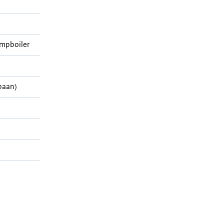
mpboiler
paan)