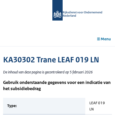
r de
tent
Rijksdienst voor Ondernemend
Nederland
Menu
KA30302 Trane LEAF 019 LN
De inhoud van deze pagina is gecontroleerd op 5 februari 2026
Gebruik onderstaande gegevens voor een indicatie van
het subsidiebedrag
LEAF 019
Type:
LN