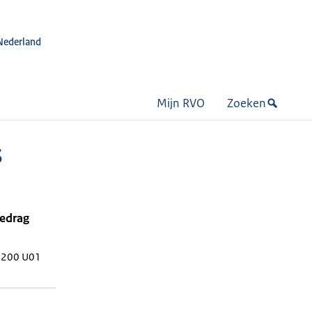
Nederland
Mijn RVO
Zoeken
S
bedrag
 200 U01