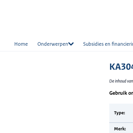
r de
tent
Home
Onderwerpen
Subsidies en financier
KA304
De inhoud van
Gebruik o
Type:
Merk: