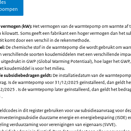
des
pompen
l vermogen (kW):
Het vermogen van de warmtepomp om warmte af t
in kilowatt. Soms geeft een fabrikant een hoger vermogen dan het su
it komt door een verschil in de rekenmethode.
el:
De chemische stof in de warmtepomp die wordt gebruikt om warm
ijn verschillende soorten koudemiddelen met een verschillende impa
 is uitgedrukt in GWP (Global Warming Potentiaal), hoe lager het GWP
et koudemiddel is voor het milieu.
e subsidiebedragen geldt:
De installatiedatum van de warmtepomp
rag. Is de warmtepomp voor 31/12/2025 geïnstalleerd, dan geldt he
2/2025 . Is de warmtepomp later geïnstalleerd, dan geldt het bedra
 .
eldcodes in dit register gebruiken voor uw subsidieaanvraag voor de
 Investeringssubsidie duurzame energie en energiebesparing (ISDE) e
eling verduurzaming voor verenigingen van eigenaars (SVVE).