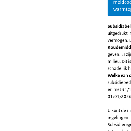
meldco
warmte
Subsidiabe
uitgedrukt 
vermogen. D
Koudemidd
geven. Er z
milieu. Dit
schadelijk h
Welke van d
subsidiebed
en met 31/1
01/01/2026
U kunt de m
regelingen:
Subsidiereg