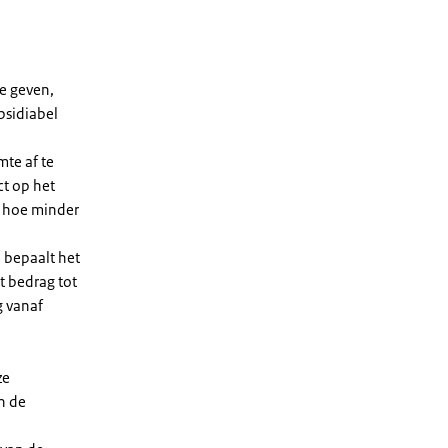
e geven,
bsidiabel
te af te
ct op het
, hoe minder
 bepaalt het
t bedrag tot
g vanaf
ze
n de