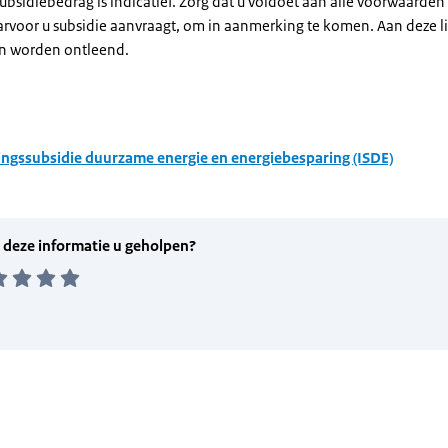
subsidiebedrag is indicatief. Zorg dat u voldoet aan alle voorwaarden
arvoor u subsidie aanvraagt, om in aanmerking te komen. Aan deze l
n worden ontleend.
ingssubsidie duurzame energie en energiebesparing (ISDE)