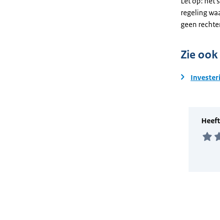
Let op: het 
regeling wa
geen rechte
Zie ook
Invester