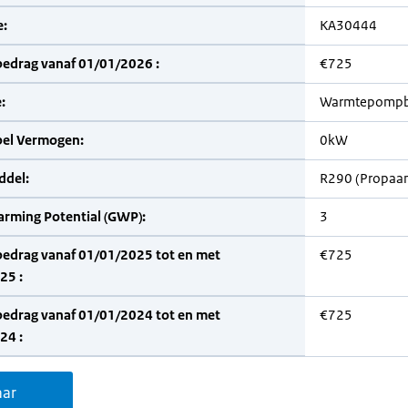
:
KA30444
bedrag vanaf 01/01/2026 :
€725
:
Warmtepompb
bel Vermogen:
0kW
del:
R290 (Propaa
arming Potential (GWP):
3
bedrag vanaf 01/01/2025 tot en met
€725
25 :
bedrag vanaf 01/01/2024 tot en met
€725
24 :
aar