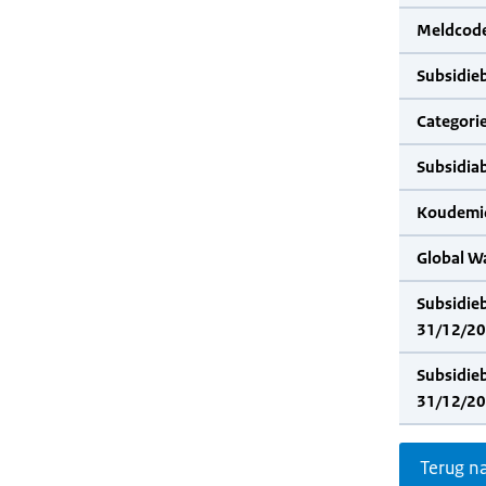
Meldcode
Subsidie
Categorie
Subsidia
Koudemid
Global W
Subsidie
31/12/20
Subsidie
31/12/20
Terug n