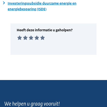
Investeringssubsidie duurzame energie en
energiebesparing (ISDE)
We helpen u graag vooruit!