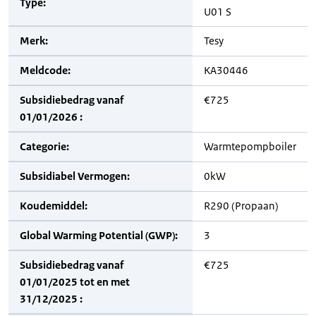
Type:
U01 S
Merk:
Tesy
Meldcode:
KA30446
Subsidiebedrag vanaf
€725
01/01/2026 :
Categorie:
Warmtepompboiler
Subsidiabel Vermogen:
0kW
Koudemiddel:
R290 (Propaan)
Global Warming Potential (GWP):
3
Subsidiebedrag vanaf
€725
01/01/2025 tot en met
31/12/2025 :