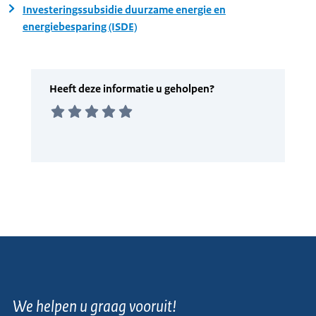
Investeringssubsidie duurzame energie en
energiebesparing (ISDE)
We helpen u graag vooruit!