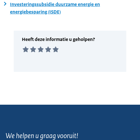
Investeringssubsidie duurzame energie en
energiebesparing (ISDE)
We helpen u graag vooruit!