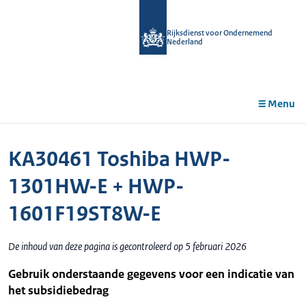
r de
tent
Rijksdienst voor Ondernemend
Nederland
Menu
KA30461 Toshiba HWP-
1301HW-E + HWP-
1601F19ST8W-E
De inhoud van deze pagina is gecontroleerd op 5 februari 2026
Gebruik onderstaande gegevens voor een indicatie van
het subsidiebedrag