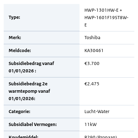
HWP-1301HW-E +
Type:
HWP-1601F19ST8W-
E
Merk:
Toshiba
Meldcode:
KA30461
Subsidiebedrag vanaf
€3.700
01/01/2026 :
Subsidiebedrag 2e
€2.475
warmtepomp vanaf
01/01/2026:
Categorie:
Lucht-Water
Subsidiabel Vermogen:
11kW
Koudemiddel:
R290 (Propaan)