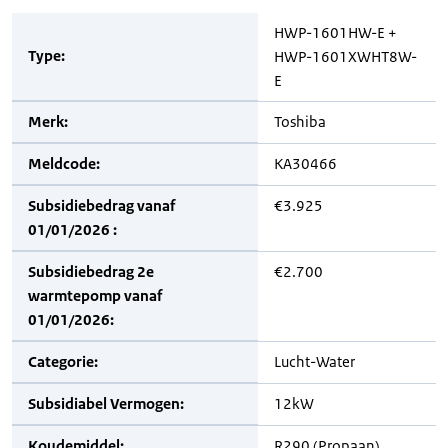
HWP-1601HW-E +
Type:
HWP-1601XWHT8W-
E
Merk:
Toshiba
Meldcode:
KA30466
Subsidiebedrag vanaf
€3.925
01/01/2026 :
Subsidiebedrag 2e
€2.700
warmtepomp vanaf
01/01/2026:
Categorie:
Lucht-Water
Subsidiabel Vermogen:
12kW
Koudemiddel:
R290 (Propaan)