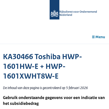
r de
tent
Rijksdienst voor Ondernemend
Nederland
Menu
KA30466 Toshiba HWP-
1601HW-E + HWP-
1601XWHT8W-E
De inhoud van deze pagina is gecontroleerd op 5 februari 2026
Gebruik onderstaande gegevens voor een indicatie van
het subsidiebedrag