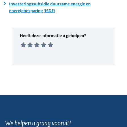
Investeringssubsidie duurzame energie en
energiebesparing (ISDE)
We helpen u graag vooruit!