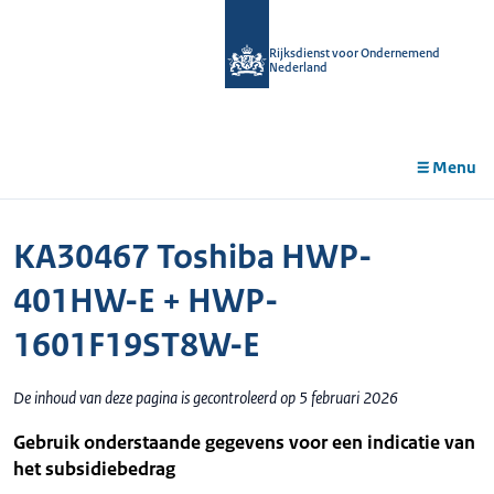
r de
tent
Rijksdienst voor Ondernemend
Nederland
Menu
KA30467 Toshiba HWP-
401HW-E + HWP-
1601F19ST8W-E
De inhoud van deze pagina is gecontroleerd op 5 februari 2026
Gebruik onderstaande gegevens voor een indicatie van
het subsidiebedrag