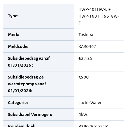
HWP-401HW-E +
Type:
HWP-1601F19ST8W-
E
Merk:
Toshiba
Meldcode:
KA30467
Subsidiebedrag vanaf
€2.125
01/01/2026 :
Subsidiebedrag 2e
€900
warmtepomp vanaf
01/01/2026:
Categorie:
Lucht-Water
Subsidiabel Vermogen:
4kW
Koudemiddel:
R290 (Propaan)