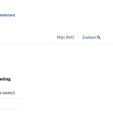
Nederland
Mijn RVO
Zoeken
bedrag
H-04M25