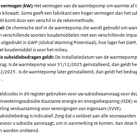
l vermogen (kW):
Het vermogen van de warmtepomp om warmte af t
in kilowatt. Soms geeft een fabrikant een hoger vermogen dan het su
it komt door een verschil in de rekenmethode.
el:
De chemische stof in de warmtepomp die wordt gebruikt om warm
ijn verschillende soorten koudemiddelen met een verschillende impa
 is uitgedrukt in GWP (Global Warming Potentiaal), hoe lager het GWP
et koudemiddel is voor het milieu.
e subsidiebedragen geldt:
De installatiedatum van de warmtepomp
rag. Is de warmtepomp voor 31/12/2025 geïnstalleerd, dan geldt he
2/2025 . Is de warmtepomp later geïnstalleerd, dan geldt het bedra
 .
eldcodes in dit register gebruiken voor uw subsidieaanvraag voor de
 Investeringssubsidie duurzame energie en energiebesparing (ISDE) e
eling verduurzaming voor verenigingen van eigenaars (SVVE).
subsidiebedrag is indicatief. Zorg dat u voldoet aan alle voorwaarden
arvoor u subsidie aanvraagt, om in aanmerking te komen. Aan deze l
n worden ontleend.