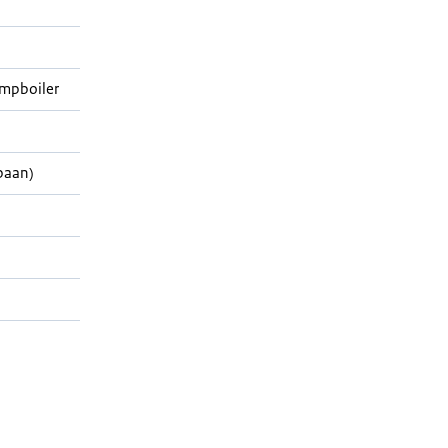
mpboiler
paan)