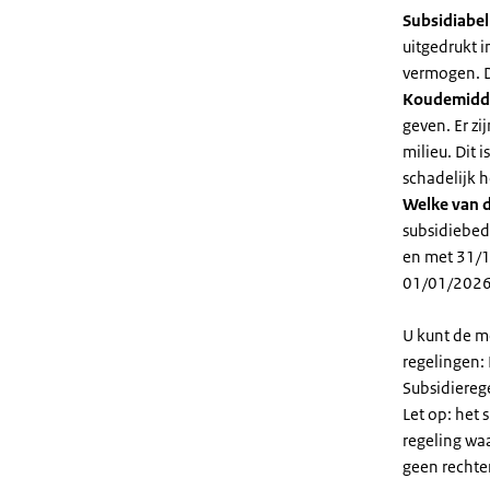
Subsidiabe
uitgedrukt 
vermogen. D
Koudemidd
geven. Er z
milieu. Dit
schadelijk h
Welke van d
subsidiebed
en met 31/1
01/01/2026
U kunt de m
regelingen:
Subsidiereg
Let op: het 
regeling wa
geen rechte