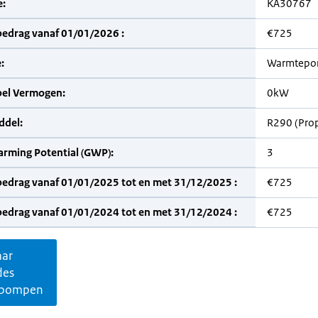
:
KA30767
bedrag vanaf 01/01/2026 :
€725
:
Warmtepo
bel Vermogen:
0kW
del:
R290 (Pro
arming Potential (GWP):
3
bedrag vanaf 01/01/2025 tot en met 31/12/2025 :
€725
bedrag vanaf 01/01/2024 tot en met 31/12/2024 :
€725
aar
des
pompen