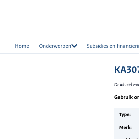
r de
tent
Home
Onderwerpen
Subsidies en financier
KA307
De inhoud van
Gebruik o
Type:
Merk: