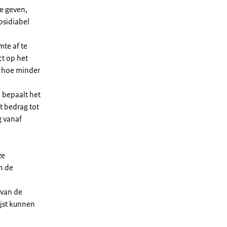
e geven,
bsidiabel
te af te
ct op het
, hoe minder
 bepaalt het
t bedrag tot
g vanaf
ze
n de
 van de
ijst kunnen