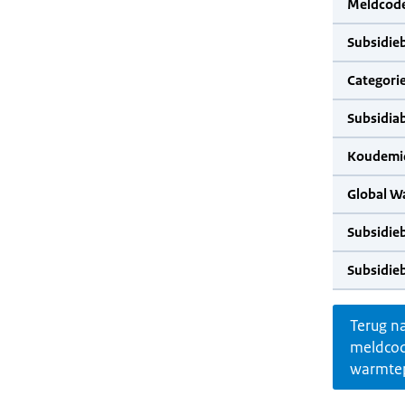
Meldcode
Subsidie
Categorie
Subsidia
Koudemid
Global W
Subsidie
Subsidie
Terug n
meldco
warmte