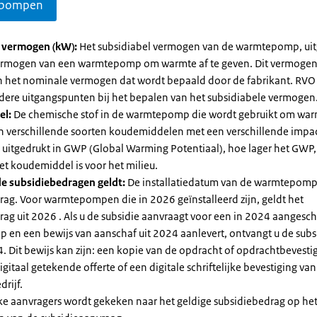
pompen
l vermogen (kW):
Het subsidiabel vermogen van de warmtepomp, uit
vermogen van een warmtepomp om warmte af te geven. Dit vermoge
n het nominale vermogen dat wordt bepaald door de fabrikant. RVO
dere uitgangspunten bij het bepalen van het subsidiabele vermogen
el:
De chemische stof in de warmtepomp die wordt gebruikt om warm
ijn verschillende soorten koudemiddelen met een verschillende impa
 is uitgedrukt in GWP (Global Warming Potentiaal), hoe lager het GWP
et koudemiddel is voor het milieu.
e subsidiebedragen geldt:
De installatiedatum van de warmtepomp
rag. Voor warmtepompen die in 2026 geïnstalleerd zijn, geldt het
ag uit 2026 . Als u de subsidie aanvraagt voor een in 2024 aangesch
en een bewijs van aanschaf uit 2024 aanlevert, ontvangt u de subsi
. Dit bewijs kan zijn: een kopie van de opdracht of opdrachtbevestig
gitaal getekende offerte of een digitale schriftelijke bevestiging van
drijf.
jke aanvragers wordt gekeken naar het geldige subsidiebedrag op h