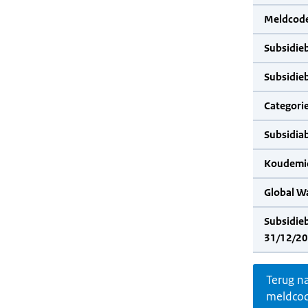
Meldcode
Subsidie
Subsidie
Categorie
Subsidia
Koudemid
Global W
Subsidie
31/12/20
Terug n
meldco