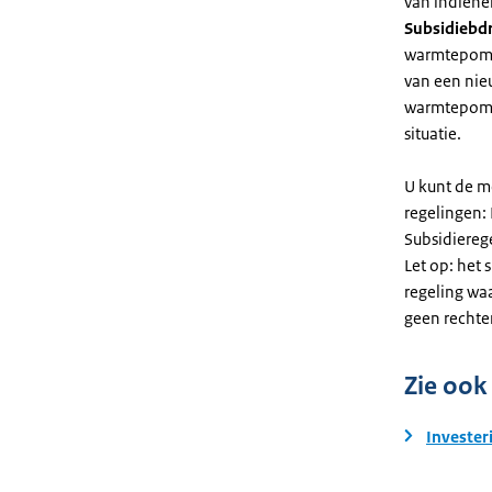
van indiene
Subsidiebd
warmtepomp. 
van een nie
warmtepomp
situatie.
U kunt de m
regelingen:
Subsidiereg
Let op: het 
regeling wa
geen rechte
Zie ook
Invester