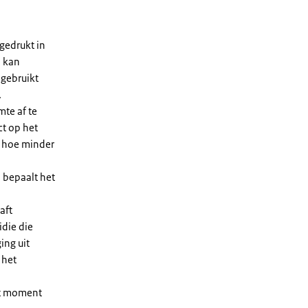
gedrukt in
n kan
 gebruikt
.
te af te
ct op het
, hoe minder
 bepaalt het
aft
die die
ing uit
 het
et moment