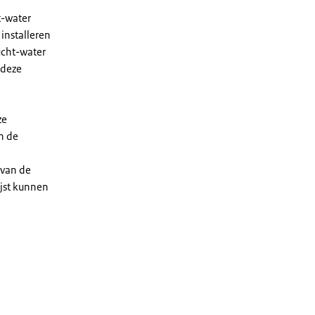
t-water
installeren
ucht-water
 deze
ze
n de
 van de
ijst kunnen