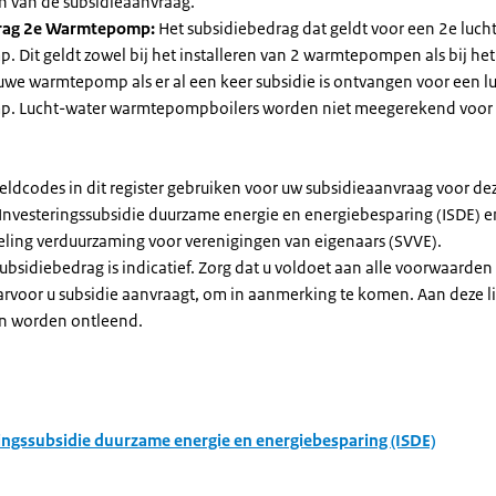
n van de subsidieaanvraag.
rag 2e Warmtepomp:
Het subsidiebedrag dat geldt voor een 2e luch
Dit geldt zowel bij het installeren van 2 warmtepompen als bij het 
uwe warmtepomp als er al een keer subsidie is ontvangen voor een l
. Lucht-water warmtepompboilers worden niet meegerekend voor
eldcodes in dit register gebruiken voor uw subsidieaanvraag voor de
 Investeringssubsidie duurzame energie en energiebesparing (ISDE) e
eling verduurzaming voor verenigingen van eigenaars (SVVE).
subsidiebedrag is indicatief. Zorg dat u voldoet aan alle voorwaarden
arvoor u subsidie aanvraagt, om in aanmerking te komen. Aan deze l
n worden ontleend.
ingssubsidie duurzame energie en energiebesparing (ISDE)