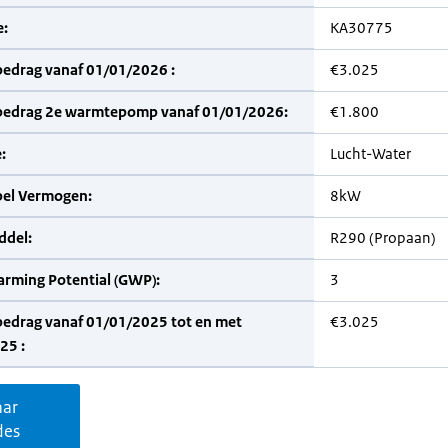
:
KA30775
bedrag vanaf 01/01/2026 :
€3.025
bedrag 2e warmtepomp vanaf 01/01/2026:
€1.800
:
Lucht-Water
bel Vermogen:
8kW
del:
R290 (Propaan)
arming Potential (GWP):
3
bedrag vanaf 01/01/2025 tot en met
€3.025
25 :
aar
des