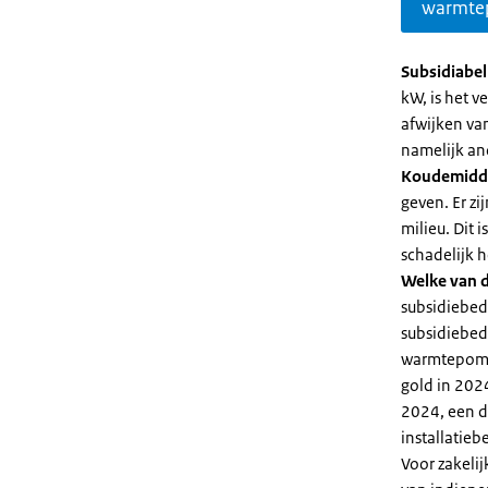
warmte
Subsidiabe
kW, is het 
afwijken va
namelijk an
Koudemidd
geven. Er z
milieu. Dit
schadelijk h
Welke van d
subsidiebed
subsidiebedr
warmtepomp 
gold in 2024
2024, een di
installatiebe
Voor zakeli