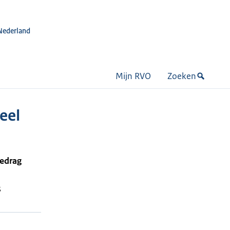
Nederland
Mijn RVO
Zoeken
eel
bedrag
S