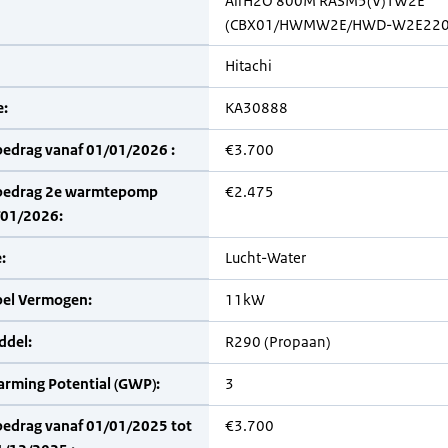
AirH2O 800M RASM5(V)TW2E
(CBX01/HWMW2E/HWD-W2E220
Hitachi
:
KA30888
bedrag vanaf 01/01/2026 :
€3.700
bedrag 2e warmtepomp
€2.475
/01/2026:
:
Lucht-Water
bel Vermogen:
11kW
del:
R290 (Propaan)
arming Potential (GWP):
3
bedrag vanaf 01/01/2025 tot
€3.700