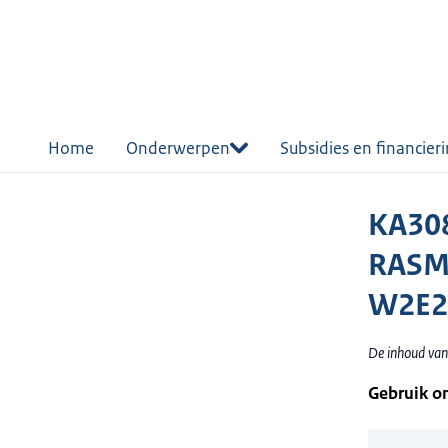
r de
tent
Home
Onderwerpen
Subsidies en financier
KA308
RASM
W2E2
De inhoud van
Gebruik o