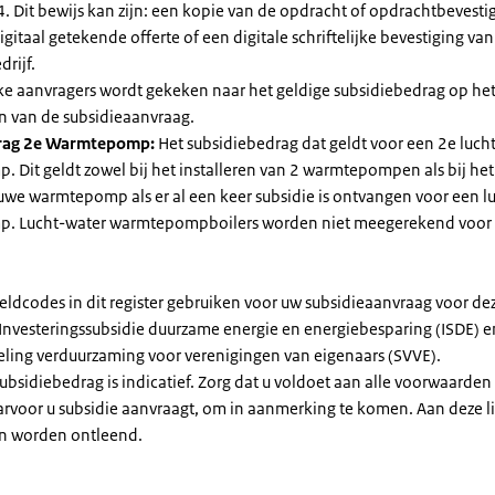
. Dit bewijs kan zijn: een kopie van de opdracht of opdrachtbevestig
gitaal getekende offerte of een digitale schriftelijke bevestiging van
drijf.
jke aanvragers wordt gekeken naar het geldige subsidiebedrag op h
n van de subsidieaanvraag.
rag 2e Warmtepomp:
Het subsidiebedrag dat geldt voor een 2e luch
Dit geldt zowel bij het installeren van 2 warmtepompen als bij het 
uwe warmtepomp als er al een keer subsidie is ontvangen voor een l
. Lucht-water warmtepompboilers worden niet meegerekend voor
eldcodes in dit register gebruiken voor uw subsidieaanvraag voor de
 Investeringssubsidie duurzame energie en energiebesparing (ISDE) e
eling verduurzaming voor verenigingen van eigenaars (SVVE).
subsidiebedrag is indicatief. Zorg dat u voldoet aan alle voorwaarden
arvoor u subsidie aanvraagt, om in aanmerking te komen. Aan deze l
n worden ontleend.