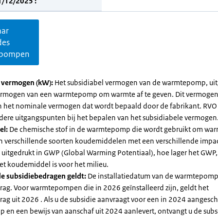
1/12/2025 :
aar
des
pompen
l vermogen (kW):
Het subsidiabel vermogen van de warmtepomp, uit
vermogen van een warmtepomp om warmte af te geven. Dit vermoge
n het nominale vermogen dat wordt bepaald door de fabrikant. RVO
dere uitgangspunten bij het bepalen van het subsidiabele vermogen
el:
De chemische stof in de warmtepomp die wordt gebruikt om warm
ijn verschillende soorten koudemiddelen met een verschillende impa
 is uitgedrukt in GWP (Global Warming Potentiaal), hoe lager het GWP
et koudemiddel is voor het milieu.
e subsidiebedragen geldt:
De installatiedatum van de warmtepomp
rag. Voor warmtepompen die in 2026 geïnstalleerd zijn, geldt het
ag uit 2026 . Als u de subsidie aanvraagt voor een in 2024 aangesch
en een bewijs van aanschaf uit 2024 aanlevert, ontvangt u de subsi