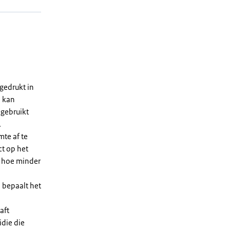
gedrukt in
n kan
 gebruikt
.
te af te
ct op het
, hoe minder
 bepaalt het
aft
die die