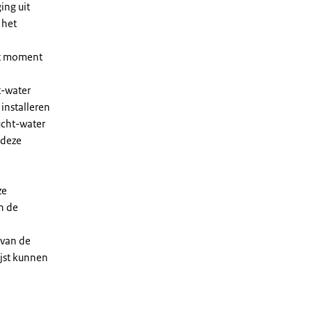
ing uit
 het
et moment
t-water
installeren
ucht-water
 deze
ze
n de
 van de
ijst kunnen