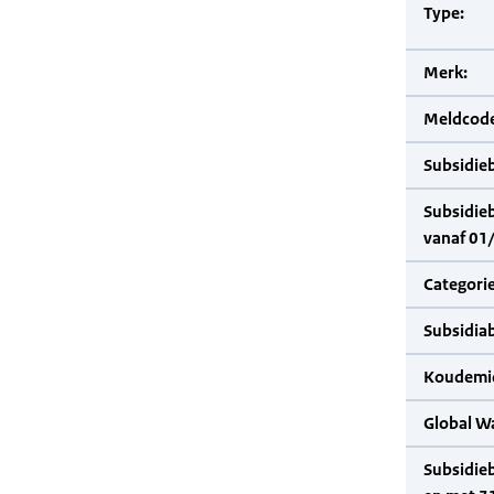
Type:
Merk:
Meldcode
Subsidie
Subsidie
vanaf 01
Categorie
Subsidia
Koudemid
Global W
Subsidie