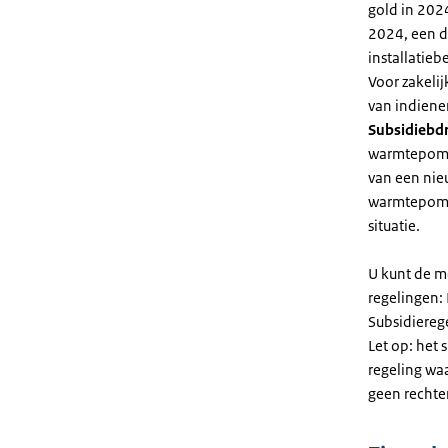
gold in 2024
2024, een di
installatiebe
Voor zakeli
van indiene
Subsidiebd
warmtepomp. 
van een nie
warmtepomp
situatie.
U kunt de m
regelingen:
Subsidiereg
Let op: het 
regeling wa
geen rechte