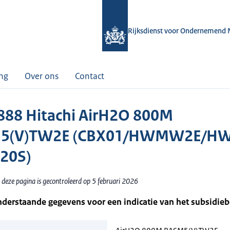
Rijksdienst voor Ondernemend 
ing
Over ons
Contact
88 Hitachi AirH2O 800M
5(V)TW2E (CBX01/HWMW2E/H
20S)
 deze pagina is gecontroleerd op 5 februari 2026
nderstaande gegevens voor een indicatie van het subsidie