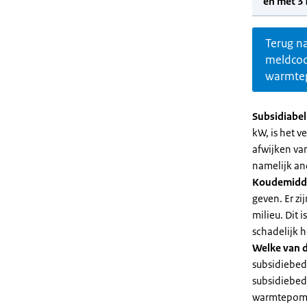
en met 3
Terug n
meldco
warmte
Subsidiabe
kW, is het 
afwijken va
namelijk an
Koudemidd
geven. Er z
milieu. Dit
schadelijk h
Welke van d
subsidiebed
subsidiebedr
warmtepomp 