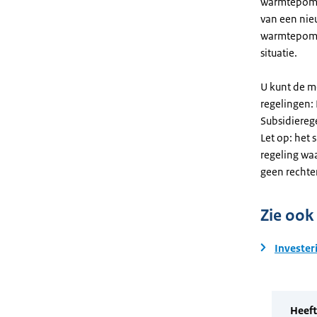
warmtepomp. 
van een nie
warmtepomp
situatie.
U kunt de m
regelingen:
Subsidiereg
Let op: het 
regeling wa
geen rechte
Zie ook
Invester