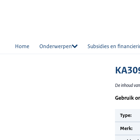
r de
tent
Home
Onderwerpen
Subsidies en financier
KA30
De inhoud van
Gebruik o
Type:
Merk: