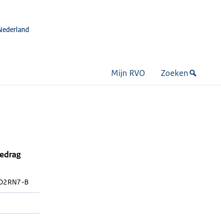
Nederland
Mijn RVO
Zoeken
bedrag
D2RN7-B