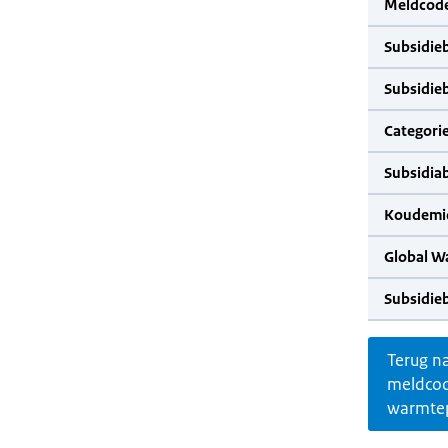
Meldcode
Subsidie
Subsidie
Categorie
Subsidia
Koudemid
Global W
Subsidie
Terug n
meldco
warmte