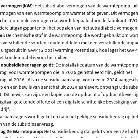
l vermogen (kW):
Het subsidiabel vermogen van de warmtepomp, uit
vermogen van een warmtepomp om warmte af te geven. Dit vermoge
n het nominale vermogen dat wordt bepaald door de fabrikant. RVO
dere uitgangspunten bij het bepalen van het subsidiabele vermogen
el:
De chemische stof in de warmtepomp die wordt gebruikt om warm
ijn verschillende soorten koudemiddelen met een verschillende impa
 is uitgedrukt in GWP (Global Warming Potentiaal), hoe lager het GWP
et koudemiddel is voor het milieu.
e subsidiebedragen geldt:
De installatiedatum van de warmtepomp
rag. Voor warmtepompen die in 2026 geïnstalleerd zijn, geldt het
ag uit 2026 . Als u de subsidie aanvraagt voor een in 2024 aangesch
en een bewijs van aanschaf uit 2024 aanlevert, ontvangt u de subsi
. Dit bewijs kan zijn: een kopie van de opdracht of opdrachtbevestig
gitaal getekende offerte of een digitale schriftelijke bevestiging van
drijf.
jke aanvragers wordt gekeken naar het geldige subsidiebedrag op h
n van de subsidieaanvraag.
rag 2e Warmtepomp:
Het subsidiebedrag dat geldt voor een 2e luch