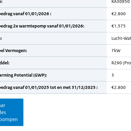
:
KA30950
bedrag vanaf 01/01/2026 :
€2.800
bedrag 2e warmtepomp vanaf 01/01/2026:
€1.575
:
Lucht-Wat
bel Vermogen:
7kW
del:
R290 (Pr
arming Potential (GWP):
3
bedrag vanaf 01/01/2025 tot en met 31/12/2025 :
€2.800
aar
des
pompen