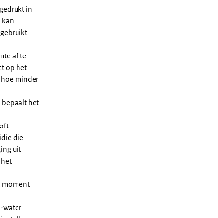
gedrukt in
n kan
 gebruikt
.
te af te
ct op het
, hoe minder
 bepaalt het
aft
die die
ing uit
 het
et moment
t-water