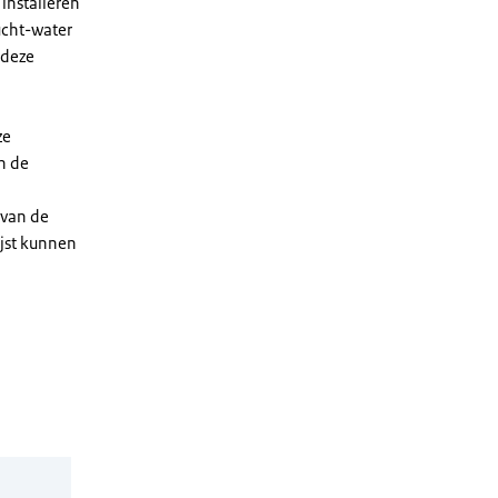
installeren
ucht-water
 deze
ze
n de
 van de
ijst kunnen