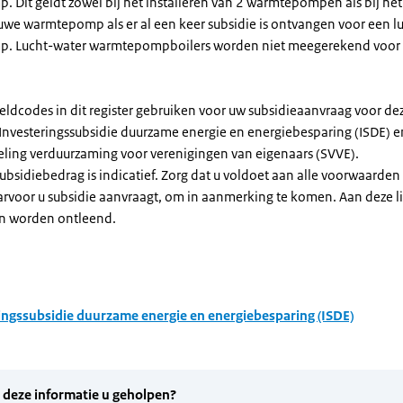
Dit geldt zowel bij het installeren van 2 warmtepompen als bij het 
uwe warmtepomp als er al een keer subsidie is ontvangen voor een l
. Lucht-water warmtepompboilers worden niet meegerekend voor
eldcodes in dit register gebruiken voor uw subsidieaanvraag voor de
 Investeringssubsidie duurzame energie en energiebesparing (ISDE) e
eling verduurzaming voor verenigingen van eigenaars (SVVE).
subsidiebedrag is indicatief. Zorg dat u voldoet aan alle voorwaarden
arvoor u subsidie aanvraagt, om in aanmerking te komen. Aan deze l
n worden ontleend.
ingssubsidie duurzame energie en energiebesparing (ISDE)