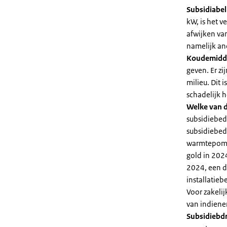
Subsidiabe
kW, is het 
afwijken va
namelijk an
Koudemidd
geven. Er z
milieu. Dit
schadelijk h
Welke van d
subsidiebed
subsidiebedr
warmtepomp 
gold in 2024
2024, een di
installatiebe
Voor zakeli
van indiene
Subsidiebd