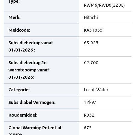
Type:
RWM6/RWD6(220L)
Merk:
Hitachi
Meldcode:
KA31035
Subsidiebedrag vanaf
€3.925
01/01/2026 :
Subsidiebedrag 2e
€2.700
warmtepomp vanaf
01/01/2026:
Categorie:
Lucht-Water
Subsidiabel Vermogen:
12kW
Koudemiddel:
R032
Global Warming Potential
675
(GWP):