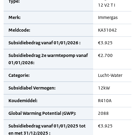
Type:
12 V2 T I
Merk:
Immergas
Meldcode:
KA31042
Subsidiebedrag vanaf 01/01/2026 :
€3.925
Subsidiebedrag 2e warmtepomp vanaf
€2.700
01/01/2026:
Categorie:
Lucht-Water
Subsidiabel Vermogen:
12kW
Koudemiddel:
R410A
Global Warming Potential (GWP):
2088
Subsidiebedrag vanaf 01/01/2025 tot
€3.925
en met 31/12/2025 :