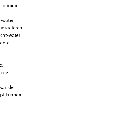
et moment
t-water
installeren
ucht-water
 deze
ze
n de
 van de
ijst kunnen