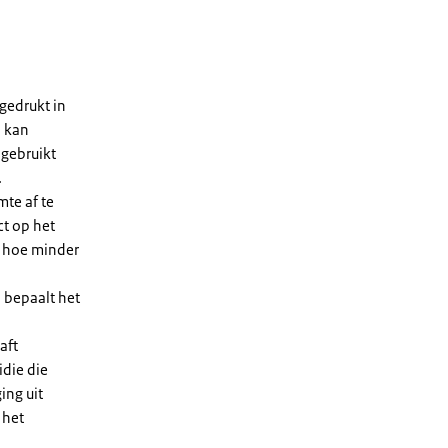
gedrukt in
n kan
 gebruikt
.
te af te
ct op het
, hoe minder
 bepaalt het
aft
die die
ing uit
 het