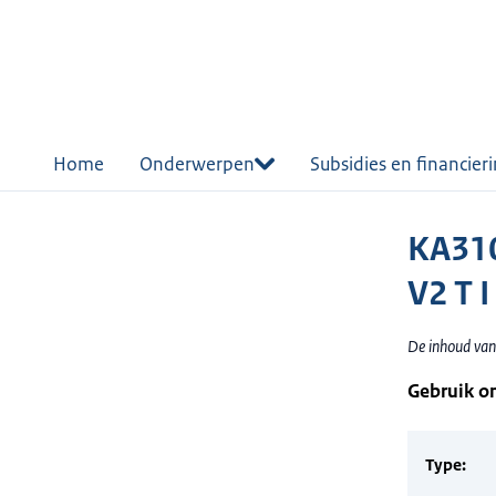
r de
tent
Home
Onderwerpen
Subsidies en financier
KA310
V2 T I
De inhoud van
Gebruik o
Type: