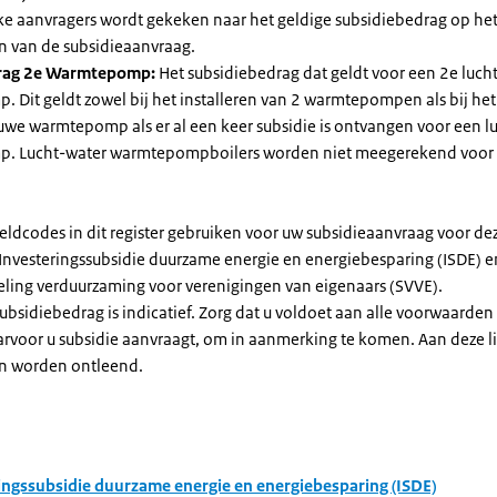
jke aanvragers wordt gekeken naar het geldige subsidiebedrag op h
n van de subsidieaanvraag.
rag 2e Warmtepomp:
Het subsidiebedrag dat geldt voor een 2e luch
Dit geldt zowel bij het installeren van 2 warmtepompen als bij het 
uwe warmtepomp als er al een keer subsidie is ontvangen voor een l
. Lucht-water warmtepompboilers worden niet meegerekend voor
eldcodes in dit register gebruiken voor uw subsidieaanvraag voor de
 Investeringssubsidie duurzame energie en energiebesparing (ISDE) e
eling verduurzaming voor verenigingen van eigenaars (SVVE).
subsidiebedrag is indicatief. Zorg dat u voldoet aan alle voorwaarden
arvoor u subsidie aanvraagt, om in aanmerking te komen. Aan deze l
n worden ontleend.
ingssubsidie duurzame energie en energiebesparing (ISDE)