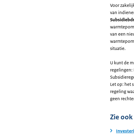
Voor zakeli
van indiene
Subsidiebd
warmtepomp. 
van een nie
warmtepomp
situatie.
U kunt de m
regelingen:
Subsidiereg
Let op: het 
regeling wa
geen rechte
Zie ook
Invester