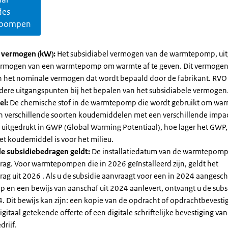
des
pompen
l vermogen (kW):
Het subsidiabel vermogen van de warmtepomp, uit
vermogen van een warmtepomp om warmte af te geven. Dit vermoge
n het nominale vermogen dat wordt bepaald door de fabrikant. RVO
dere uitgangspunten bij het bepalen van het subsidiabele vermogen
el:
De chemische stof in de warmtepomp die wordt gebruikt om warm
ijn verschillende soorten koudemiddelen met een verschillende impa
 is uitgedrukt in GWP (Global Warming Potentiaal), hoe lager het GWP
et koudemiddel is voor het milieu.
e subsidiebedragen geldt:
De installatiedatum van de warmtepomp
rag. Voor warmtepompen die in 2026 geïnstalleerd zijn, geldt het
ag uit 2026 . Als u de subsidie aanvraagt voor een in 2024 aangesch
en een bewijs van aanschaf uit 2024 aanlevert, ontvangt u de subsi
. Dit bewijs kan zijn: een kopie van de opdracht of opdrachtbevestig
gitaal getekende offerte of een digitale schriftelijke bevestiging van
drijf.