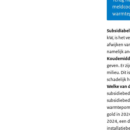
meldco
warmte
Subsidiabe
kW, is het 
afwijken va
namelijk an
Koudemidd
geven. Er z
milieu. Dit
schadelijk h
Welke van d
subsidiebed
subsidiebedr
warmtepomp 
gold in 2024
2024, een di
installatiebe