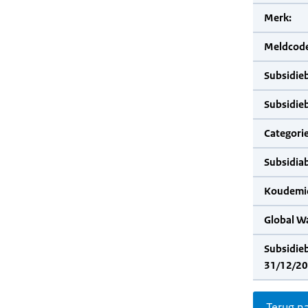
Merk:
Meldcode
Subsidie
Subsidie
Categorie
Subsidia
Koudemid
Global W
Subsidie
31/12/20
Terug n