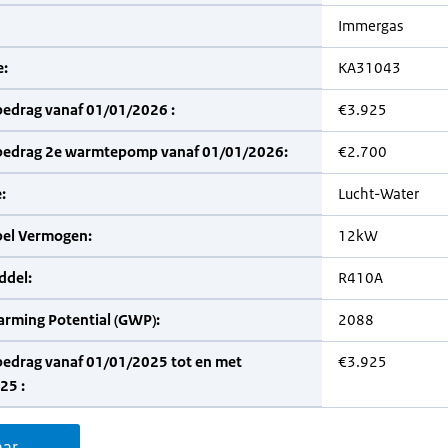
Immergas
:
KA31043
bedrag vanaf 01/01/2026 :
€3.925
bedrag 2e warmtepomp vanaf 01/01/2026:
€2.700
:
Lucht-Water
bel Vermogen:
12kW
del:
R410A
arming Potential (GWP):
2088
bedrag vanaf 01/01/2025 tot en met
€3.925
25 :
aar