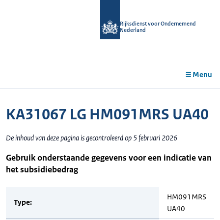
r de
tent
Rijksdienst voor Ondernemend
Nederland
Menu
KA31067 LG HM091MRS UA40
De inhoud van deze pagina is gecontroleerd op 5 februari 2026
Gebruik onderstaande gegevens voor een indicatie van
het subsidiebedrag
HM091MRS
Type:
UA40