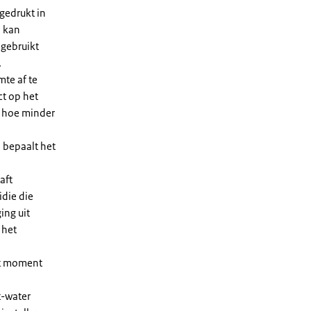
gedrukt in
n kan
 gebruikt
.
te af te
ct op het
, hoe minder
 bepaalt het
aft
die die
ing uit
 het
et moment
t-water