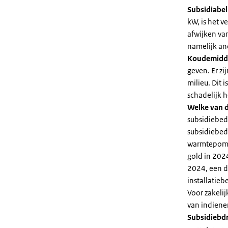
Subsidiabe
kW, is het 
afwijken va
namelijk an
Koudemidd
geven. Er z
milieu. Dit
schadelijk h
Welke van d
subsidiebed
subsidiebedr
warmtepomp 
gold in 2024
2024, een di
installatiebe
Voor zakeli
van indiene
Subsidiebd