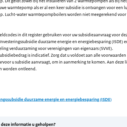
Dit geldt zowel bij het installeren van 2 warmtepompen als bij het 
uwe warmtepomp als er al een keer subsidie is ontvangen voor een l
. Lucht-water warmtepompboilers worden niet meegerekend voor
eldcodes in dit register gebruiken voor uw subsidieaanvraag voor de
 Investeringssubsidie duurzame energie en energiebesparing (ISDE) e
eling verduurzaming voor verenigingen van eigenaars (SVVE).
subsidiebedrag is indicatief. Zorg dat u voldoet aan alle voorwaarden
arvoor u subsidie aanvraagt, om in aanmerking te komen. Aan deze l
n worden ontleend.
ingssubsidie duurzame energie en energiebesparing (ISDE)