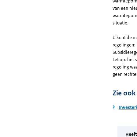
warmtepomp. 
van een nie
warmtepomp
situatie.
U kunt de m
regelingen:
Subsidiereg
Let op: het 
regeling wa
geen rechte
Zie ook
Invester