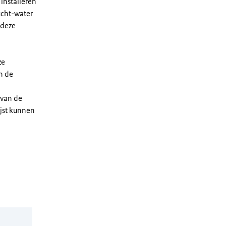
installeren
ucht-water
 deze
ze
n de
 van de
ijst kunnen