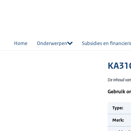
r de
tent
Home
Onderwerpen
Subsidies en financier
KA31
De inhoud van
Gebruik o
Type:
Merk: