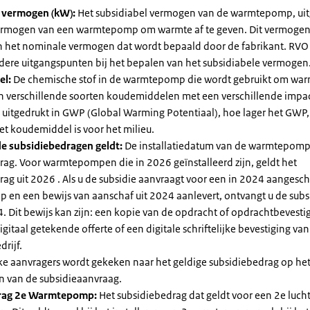
l vermogen (kW):
Het subsidiabel vermogen van de warmtepomp, uit
vermogen van een warmtepomp om warmte af te geven. Dit vermoge
n het nominale vermogen dat wordt bepaald door de fabrikant. RVO
dere uitgangspunten bij het bepalen van het subsidiabele vermogen
el:
De chemische stof in de warmtepomp die wordt gebruikt om warm
ijn verschillende soorten koudemiddelen met een verschillende impa
 is uitgedrukt in GWP (Global Warming Potentiaal), hoe lager het GWP
et koudemiddel is voor het milieu.
e subsidiebedragen geldt:
De installatiedatum van de warmtepomp
rag. Voor warmtepompen die in 2026 geïnstalleerd zijn, geldt het
ag uit 2026 . Als u de subsidie aanvraagt voor een in 2024 aangesch
en een bewijs van aanschaf uit 2024 aanlevert, ontvangt u de subsi
. Dit bewijs kan zijn: een kopie van de opdracht of opdrachtbevestig
gitaal getekende offerte of een digitale schriftelijke bevestiging van
drijf.
jke aanvragers wordt gekeken naar het geldige subsidiebedrag op h
n van de subsidieaanvraag.
rag 2e Warmtepomp:
Het subsidiebedrag dat geldt voor een 2e luch