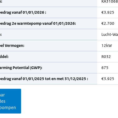
:
KA31068
bedrag vanaf 01/01/2026 :
€3.925
bedrag 2e warmtepomp vanaf 01/01/2026:
€2.700
:
Lucht-Wa
bel Vermogen:
12kW
del:
R032
arming Potential (GWP):
675
bedrag vanaf 01/01/2025 tot en met 31/12/2025 :
€3.925
aar
des
pompen