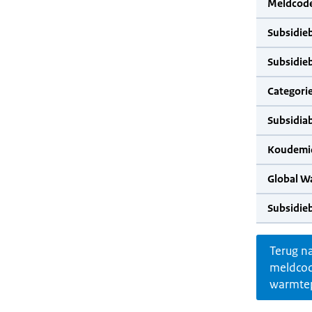
Meldcode
Subsidie
Subsidie
Categorie
Subsidia
Koudemid
Global W
Subsidie
Terug n
meldco
warmte