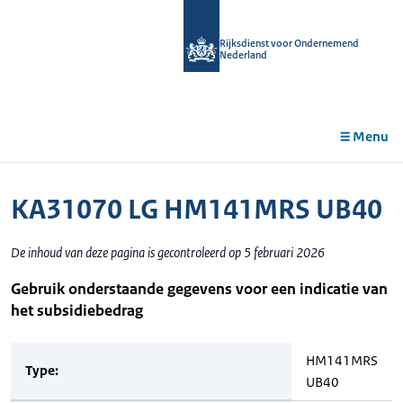
r de
tent
Rijksdienst voor Ondernemend
Nederland
Menu
KA31070 LG HM141MRS UB40
De inhoud van deze pagina is gecontroleerd op 5 februari 2026
Gebruik onderstaande gegevens voor een indicatie van
het subsidiebedrag
HM141MRS
Type:
UB40