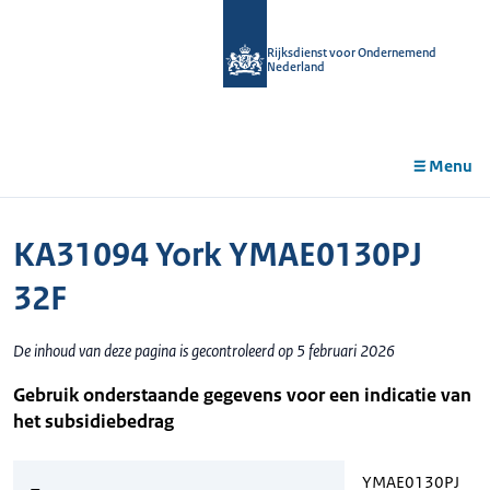
r de
tent
Rijksdienst voor Ondernemend
Nederland
Menu
KA31094 York YMAE0130PJ
32F
De inhoud van deze pagina is gecontroleerd op 5 februari 2026
Gebruik onderstaande gegevens voor een indicatie van
het subsidiebedrag
YMAE0130PJ