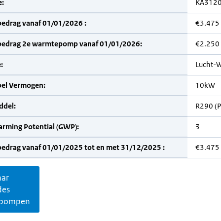
:
KA312
bedrag vanaf 01/01/2026 :
€3.475
bedrag 2e warmtepomp vanaf 01/01/2026:
€2.250
:
Lucht-W
bel Vermogen:
10kW
del:
R290 (
arming Potential (GWP):
3
bedrag vanaf 01/01/2025 tot en met 31/12/2025 :
€3.475
aar
des
pompen