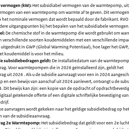
l vermogen (kW):
Het subsidiabel vermogen van de warmtepomp, uit
vermogen van een warmtepomp om warmte af te geven. Dit vermoge
n het nominale vermogen dat wordt bepaald door de fabrikant. RVO
dere uitgangspunten bij het bepalen van het subsidiabele vermogen
el:
De chemische stof in de warmtepomp die wordt gebruikt om warm
ijn verschillende soorten koudemiddelen met een verschillende impa
 is uitgedrukt in GWP (Global Warming Potentiaal), hoe lager het GWP
et koudemiddel is voor het milieu.
e subsidiebedragen geldt:
De installatiedatum van de warmtepomp
rag. Voor warmtepompen die in 2026 geïnstalleerd zijn, geldt het
ag uit 2026 . Als u de subsidie aanvraagt voor een in 2024 aangesch
en een bewijs van aanschaf uit 2024 aanlevert, ontvangt u de subsi
. Dit bewijs kan zijn: een kopie van de opdracht of opdrachtbevestig
gitaal getekende offerte of een digitale schriftelijke bevestiging van
drijf.
jke aanvragers wordt gekeken naar het geldige subsidiebedrag op h
n van de subsidieaanvraag.
rag 2e Warmtepomp:
Het subsidiebedrag dat geldt voor een 2e luch