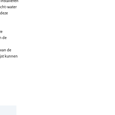
installeren
ucht-water
 deze
ze
n de
 van de
ijst kunnen