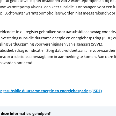
Dit geldt zowel bij het installeren van 2 warmtepompen als bij het 
uwe warmtepomp als er al een keer subsidie is ontvangen voor een l
. Lucht-water warmtepompboilers worden niet meegerekend voor
eldcodes in dit register gebruiken voor uw subsidieaanvraag voor de
 Investeringssubsidie duurzame energie en energiebesparing (ISDE) e
eling verduurzaming voor verenigingen van eigenaars (SVVE).
subsidiebedrag is indicatief. Zorg dat u voldoet aan alle voorwaarden
arvoor u subsidie aanvraagt, om in aanmerking te komen. Aan deze l
n worden ontleend.
ingssubsidie duurzame energie en energiebesparing (ISDE)