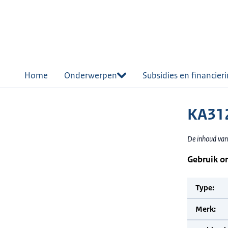
r de
tent
Home
Onderwerpen
Subsidies en financier
KA31
De inhoud van
Gebruik o
Type:
Merk: