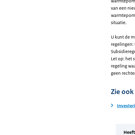
warmtepomp. 
van een nie
warmtepomp
situatie.
U kunt de m
regelingen:
Subsidiereg
Let op: het 
regeling wa
geen rechte
Zie ook
Invester