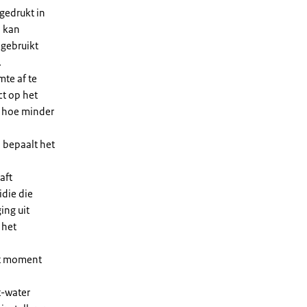
gedrukt in
n kan
 gebruikt
.
te af te
ct op het
, hoe minder
 bepaalt het
aft
die die
ing uit
 het
et moment
t-water