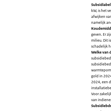
Subsidiabe
kW, is het 
afwijken va
namelijk an
Koudemidd
geven. Er z
milieu. Dit
schadelijk h
Welke van d
subsidiebed
subsidiebedr
warmtepomp 
gold in 2024
2024, een di
installatiebe
Voor zakeli
van indiene
Subsidiebd