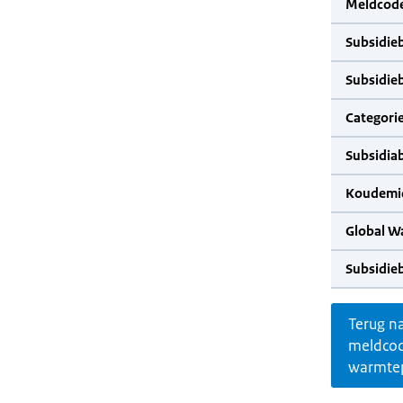
Meldcode
Subsidie
Subsidie
Categorie
Subsidia
Koudemid
Global W
Subsidie
Terug n
meldco
warmte