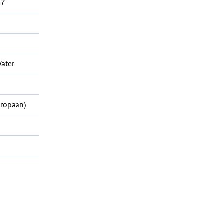
07
ater
Propaan)