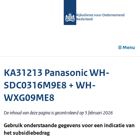
r de
tent
Rijksdienst voor Ondernemend
Nederland
Menu
KA31213 Panasonic WH-
SDC0316M9E8 + WH-
WXG09ME8
De inhoud van deze pagina is gecontroleerd op 5 februari 2026
Gebruik onderstaande gegevens voor een indicatie van
het subsidiebedrag