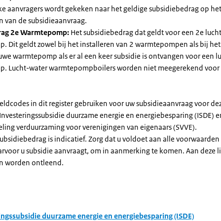
jke aanvragers wordt gekeken naar het geldige subsidiebedrag op h
n van de subsidieaanvraag.
rag 2e Warmtepomp:
Het subsidiebedrag dat geldt voor een 2e luch
Dit geldt zowel bij het installeren van 2 warmtepompen als bij het 
uwe warmtepomp als er al een keer subsidie is ontvangen voor een l
. Lucht-water warmtepompboilers worden niet meegerekend voor
eldcodes in dit register gebruiken voor uw subsidieaanvraag voor de
 Investeringssubsidie duurzame energie en energiebesparing (ISDE) e
eling verduurzaming voor verenigingen van eigenaars (SVVE).
subsidiebedrag is indicatief. Zorg dat u voldoet aan alle voorwaarden
arvoor u subsidie aanvraagt, om in aanmerking te komen. Aan deze l
n worden ontleend.
ingssubsidie duurzame energie en energiebesparing (ISDE)