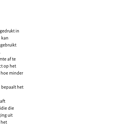
gedrukt in
n kan
 gebruikt
.
te af te
ct op het
, hoe minder
 bepaalt het
aft
die die
ing uit
 het