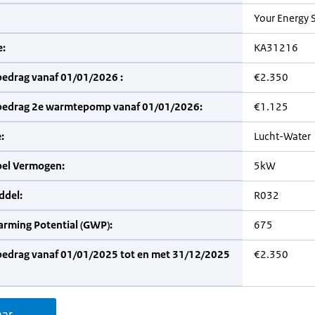
Your Energy 
:
KA31216
bedrag vanaf 01/01/2026 :
€2.350
bedrag 2e warmtepomp vanaf 01/01/2026:
€1.125
:
Lucht-Water
bel Vermogen:
5kW
del:
R032
arming Potential (GWP):
675
bedrag vanaf 01/01/2025 tot en met 31/12/2025
€2.350
aar