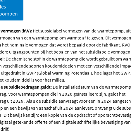
des
pompen
l vermogen (kW):
Het subsidiabel vermogen van de warmtepomp, uit
vermogen van een warmtepomp om warmte af te geven. Dit vermoge
n het nominale vermogen dat wordt bepaald door de fabrikant. RVO
dere uitgangspunten bij het bepalen van het subsidiabele vermogen
el:
De chemische stof in de warmtepomp die wordt gebruikt om warm
ijn verschillende soorten koudemiddelen met een verschillende impa
 is uitgedrukt in GWP (Global Warming Potentiaal), hoe lager het GWP
et koudemiddel is voor het milieu.
e subsidiebedragen geldt:
De installatiedatum van de warmtepomp
rag. Voor warmtepompen die in 2026 geïnstalleerd zijn, geldt het
ag uit 2026 . Als u de subsidie aanvraagt voor een in 2024 aangesch
en een bewijs van aanschaf uit 2024 aanlevert, ontvangt u de subsi
. Dit bewijs kan zijn: een kopie van de opdracht of opdrachtbevestig
gitaal getekende offerte of een digitale schriftelijke bevestiging van
drijf.