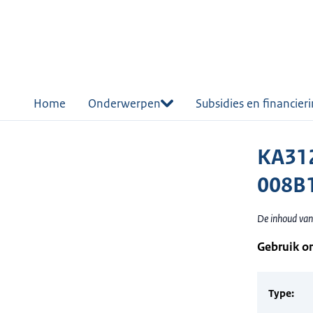
r de
tent
Home
Onderwerpen
Subsidies en financier
KA312
008B1
De inhoud van
Gebruik o
Type: