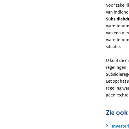
Voor zakeli
van indiene
Subsidiebd
warmtepomp. 
van een nie
warmtepomp
situatie.
U kunt de m
regelingen:
Subsidiereg
Let op: het 
regeling wa
geen rechte
Zie ook
Invester