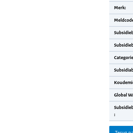
Merk:
Meldcode
Subsidie
Subsidie
Categorie
Subsidia
Koudemid
Global W
Subsidie
:
Terug n