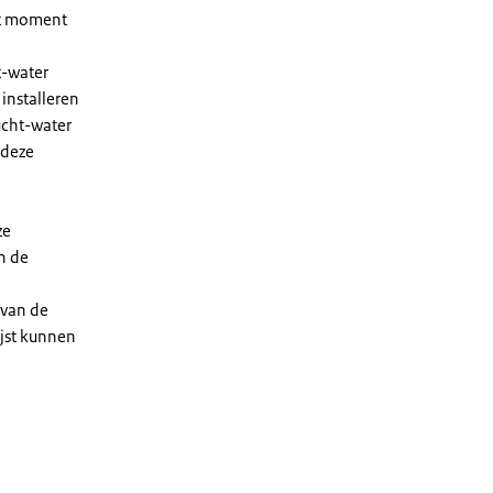
et moment
t-water
installeren
ucht-water
 deze
ze
n de
 van de
ijst kunnen