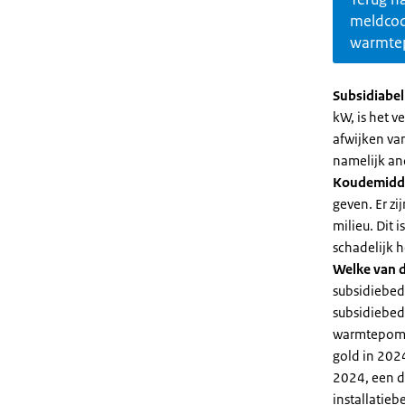
meldco
warmte
Subsidiabe
kW, is het 
afwijken va
namelijk an
Koudemidd
geven. Er z
milieu. Dit
schadelijk h
Welke van d
subsidiebed
subsidiebedr
warmtepomp 
gold in 2024
2024, een di
installatiebe