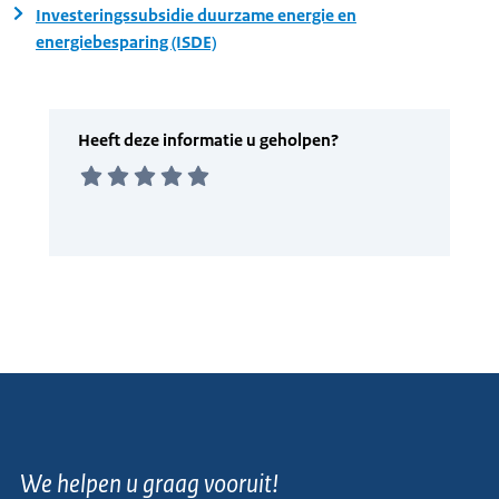
Investeringssubsidie duurzame energie en
energiebesparing (ISDE)
We helpen u graag vooruit!