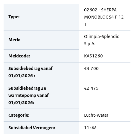
02602 - SHERPA
Type:
MONOBLOC S4 P 12
T
Olimpia-Splendid
Merk:
S.p.A.
Meldcode:
KA31260
Subsidiebedrag vanaf
€3.700
01/01/2026 :
Subsidiebedrag 2e
€2.475
warmtepomp vanaf
01/01/2026:
Categorie:
Lucht-Water
Subsidiabel Vermogen:
11kW