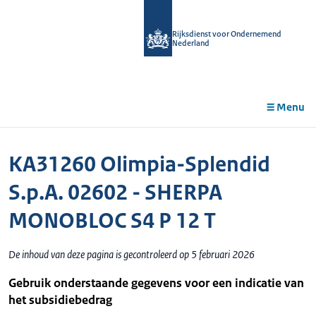
r de
tent
Rijksdienst voor Ondernemend
Nederland
Menu
KA31260 Olimpia-Splendid
S.p.A. 02602 - SHERPA
MONOBLOC S4 P 12 T
De inhoud van deze pagina is gecontroleerd op 5 februari 2026
Gebruik onderstaande gegevens voor een indicatie van
het subsidiebedrag