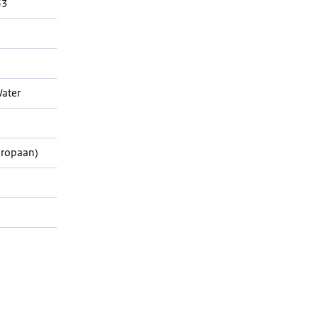
63
ater
Propaan)