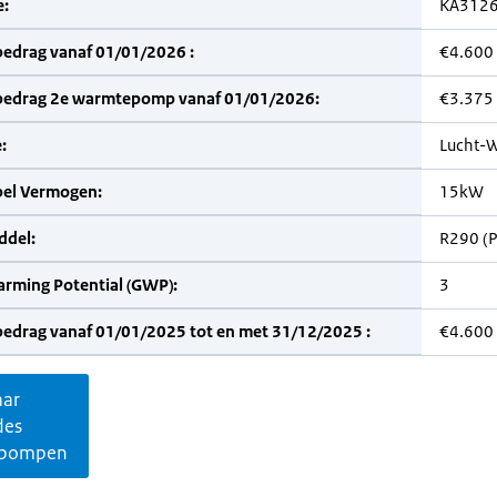
:
KA312
bedrag vanaf 01/01/2026 :
€4.600
bedrag 2e warmtepomp vanaf 01/01/2026:
€3.375
:
Lucht-W
bel Vermogen:
15kW
del:
R290 (
arming Potential (GWP):
3
bedrag vanaf 01/01/2025 tot en met 31/12/2025 :
€4.600
aar
des
pompen