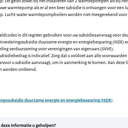
Dit geldt zowel bij het installeren van 2 warmtepompen als bij het 
uwe warmtepomp als er al een keer subsidie is ontvangen voor een l
. Lucht-water warmtepompboilers worden niet meegerekend voor
eldcodes in dit register gebruiken voor uw subsidieaanvraag voor de
 Investeringssubsidie duurzame energie en energiebesparing (ISDE) e
eling verduurzaming voor verenigingen van eigenaars (SVVE).
subsidiebedrag is indicatief. Zorg dat u voldoet aan alle voorwaarden
arvoor u subsidie aanvraagt, om in aanmerking te komen. Aan deze l
n worden ontleend.
ingssubsidie duurzame energie en energiebesparing (ISDE)