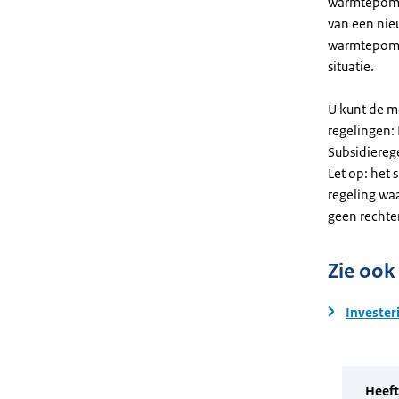
warmtepomp. 
van een nie
warmtepomp
situatie.
U kunt de m
regelingen:
Subsidiereg
Let op: het 
regeling wa
geen rechte
Zie ook
Invester