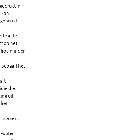
gedrukt in
n kan
 gebruikt
.
te af te
ct op het
, hoe minder
 bepaalt het
aft
die die
ing uit
 het
et moment
t-water