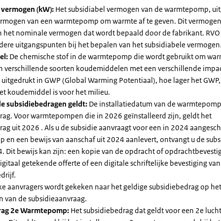
l vermogen (kW):
Het subsidiabel vermogen van de warmtepomp, uit
vermogen van een warmtepomp om warmte af te geven. Dit vermoge
n het nominale vermogen dat wordt bepaald door de fabrikant. RVO
dere uitgangspunten bij het bepalen van het subsidiabele vermogen
el:
De chemische stof in de warmtepomp die wordt gebruikt om warm
ijn verschillende soorten koudemiddelen met een verschillende impa
 is uitgedrukt in GWP (Global Warming Potentiaal), hoe lager het GWP
et koudemiddel is voor het milieu.
e subsidiebedragen geldt:
De installatiedatum van de warmtepomp
rag. Voor warmtepompen die in 2026 geïnstalleerd zijn, geldt het
ag uit 2026 . Als u de subsidie aanvraagt voor een in 2024 aangesch
en een bewijs van aanschaf uit 2024 aanlevert, ontvangt u de subsi
. Dit bewijs kan zijn: een kopie van de opdracht of opdrachtbevestig
gitaal getekende offerte of een digitale schriftelijke bevestiging van
drijf.
jke aanvragers wordt gekeken naar het geldige subsidiebedrag op h
n van de subsidieaanvraag.
rag 2e Warmtepomp:
Het subsidiebedrag dat geldt voor een 2e luch