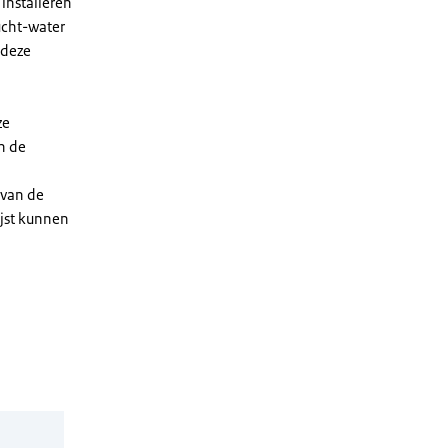
installeren
ucht-water
 deze
ze
n de
 van de
ijst kunnen