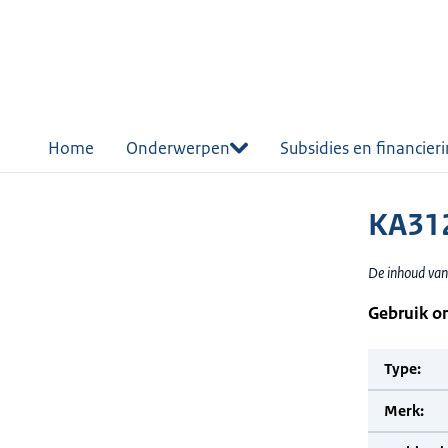
r de
tent
Home
Onderwerpen
Subsidies en financier
KA31
De inhoud van
Gebruik o
Type:
Merk: