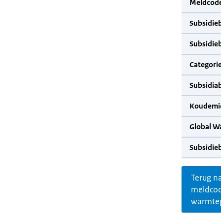
Meldcode
Subsidie
Subsidie
Categorie
Subsidia
Koudemid
Global W
Subsidie
Terug n
meldco
warmte