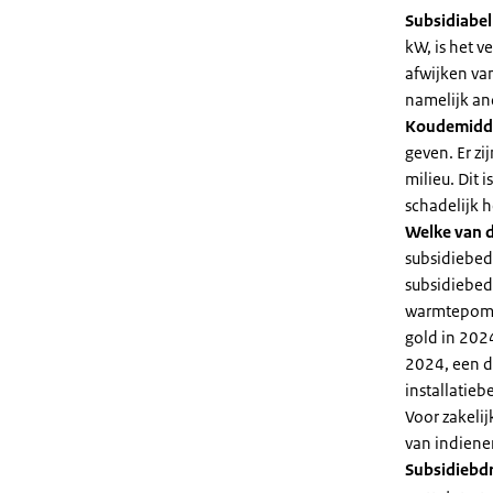
Subsidiabe
kW, is het 
afwijken va
namelijk an
Koudemidd
geven. Er z
milieu. Dit
schadelijk h
Welke van d
subsidiebed
subsidiebedr
warmtepomp 
gold in 2024
2024, een di
installatiebe
Voor zakeli
van indiene
Subsidiebd