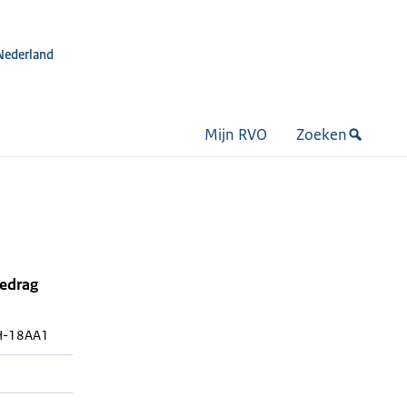
Nederland
Mijn RVO
Zoeken
bedrag
H-18AA1