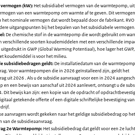
l vermogen (kW):
Het subsidiabel vermogen van de warmtepomp, uit
vermogen van een warmtepomp om warmte af te geven. Dit vermoge
n het nominale vermogen dat wordt bepaald door de fabrikant. RVO
dere uitgangspunten bij het bepalen van het subsidiabele vermogen
el:
De chemische stof in de warmtepomp die wordt gebruikt om warm
ijn verschillende soorten koudemiddelen met een verschillende impa
 is uitgedrukt in GWP (Global Warming Potentiaal), hoe lager het GWP
et koudemiddel is voor het milieu.
e subsidiebedragen geldt:
De installatiedatum van de warmtepomp
rag. Voor warmtepompen die in 2026 geïnstalleerd zijn, geldt het
ag uit 2026 . Als u de subsidie aanvraagt voor een in 2024 aangesch
en een bewijs van aanschaf uit 2024 aanlevert, ontvangt u de subsi
. Dit bewijs kan zijn: een kopie van de opdracht of opdrachtbevestig
gitaal getekende offerte of een digitale schriftelijke bevestiging van
drijf.
jke aanvragers wordt gekeken naar het geldige subsidiebedrag op h
n van de subsidieaanvraag.
rag 2e Warmtepomp:
Het subsidiebedrag dat geldt voor een 2e luch