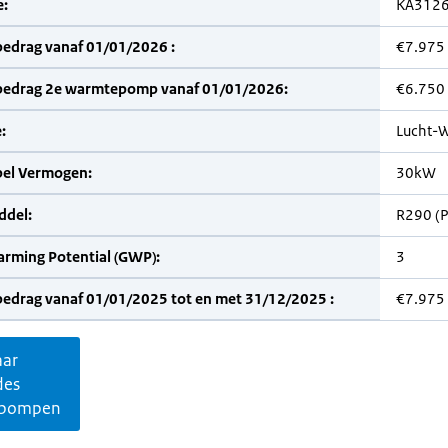
:
KA312
bedrag vanaf 01/01/2026 :
€7.975
bedrag 2e warmtepomp vanaf 01/01/2026:
€6.750
:
Lucht-W
bel Vermogen:
30kW
del:
R290 (
arming Potential (GWP):
3
bedrag vanaf 01/01/2025 tot en met 31/12/2025 :
€7.975
aar
des
pompen