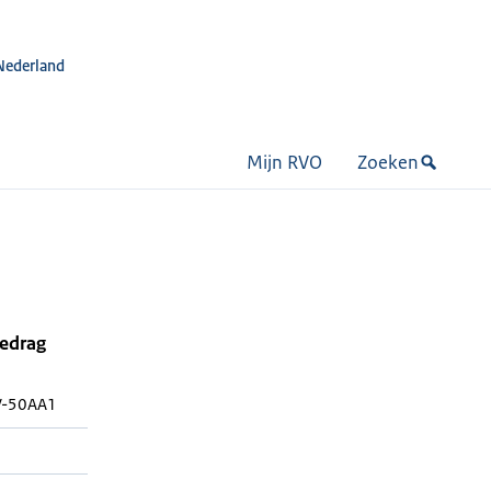
Nederland
Mijn RVO
Zoeken
bedrag
-50AA1