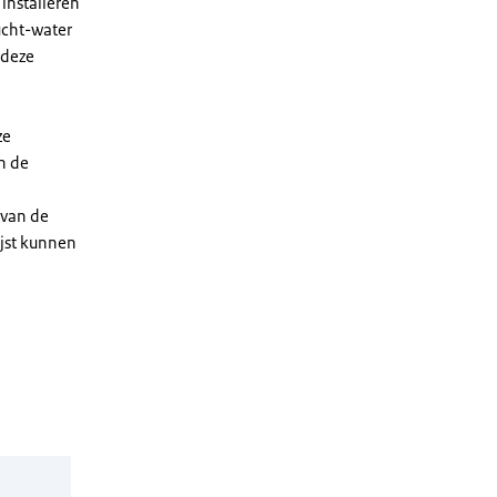
installeren
ucht-water
 deze
ze
n de
 van de
ijst kunnen