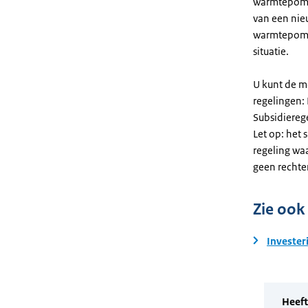
warmtepomp. 
van een nie
warmtepomp
situatie.
U kunt de m
regelingen:
Subsidiereg
Let op: het 
regeling wa
geen rechte
Zie ook
Invester