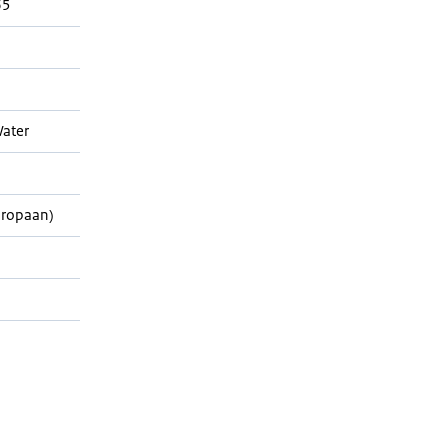
65
ater
Propaan)