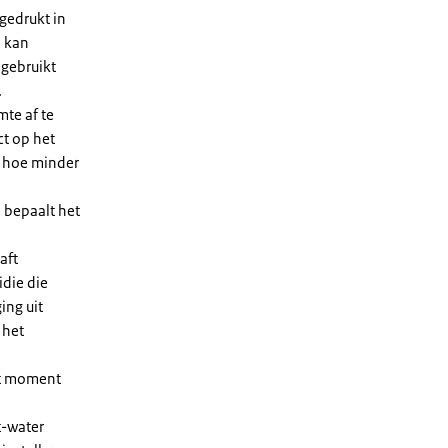
gedrukt in
n kan
 gebruikt
.
te af te
ct op het
, hoe minder
 bepaalt het
aft
die die
ing uit
 het
et moment
t-water