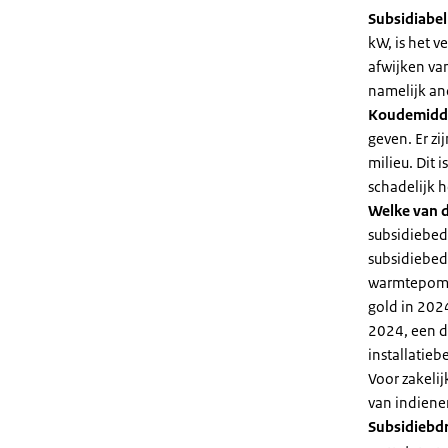
Subsidiabe
kW, is het 
afwijken va
namelijk an
Koudemidd
geven. Er z
milieu. Dit
schadelijk h
Welke van d
subsidiebed
subsidiebedr
warmtepomp 
gold in 2024
2024, een di
installatiebe
Voor zakeli
van indiene
Subsidiebd