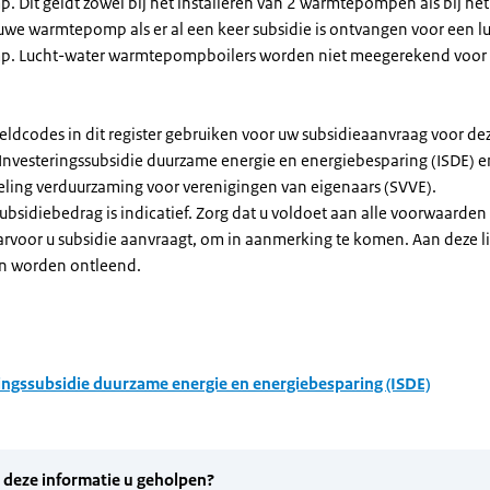
Dit geldt zowel bij het installeren van 2 warmtepompen als bij het 
uwe warmtepomp als er al een keer subsidie is ontvangen voor een l
. Lucht-water warmtepompboilers worden niet meegerekend voor
eldcodes in dit register gebruiken voor uw subsidieaanvraag voor de
 Investeringssubsidie duurzame energie en energiebesparing (ISDE) e
eling verduurzaming voor verenigingen van eigenaars (SVVE).
subsidiebedrag is indicatief. Zorg dat u voldoet aan alle voorwaarden
arvoor u subsidie aanvraagt, om in aanmerking te komen. Aan deze l
n worden ontleend.
ingssubsidie duurzame energie en energiebesparing (ISDE)