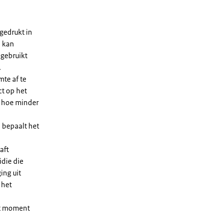
gedrukt in
n kan
 gebruikt
.
te af te
ct op het
, hoe minder
 bepaalt het
aft
die die
ing uit
 het
et moment