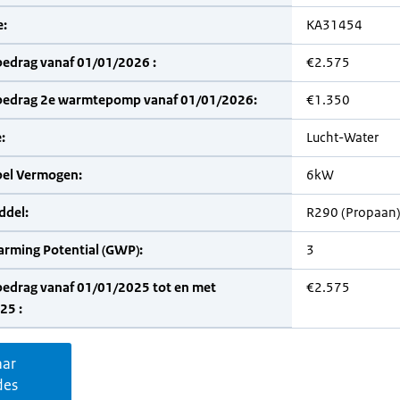
:
KA31454
bedrag vanaf 01/01/2026 :
€2.575
bedrag 2e warmtepomp vanaf 01/01/2026:
€1.350
:
Lucht-Water
bel Vermogen:
6kW
del:
R290 (Propaan
arming Potential (GWP):
3
bedrag vanaf 01/01/2025 tot en met
€2.575
25 :
aar
des