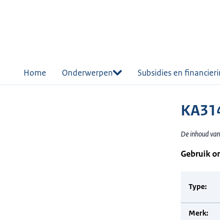
r de
tent
Home
Onderwerpen
Subsidies en financier
KA314
De inhoud van
Gebruik o
Type:
Merk: