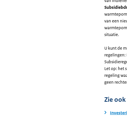
van indiene
Subsidiebd
warmtepomp. 
van een nie
warmtepomp
situatie.
U kunt de m
regelingen:
Subsidiereg
Let op: het 
regeling wa
geen rechte
Zie ook
Invester