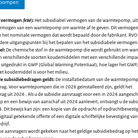
pompen
l vermogen (kW):
Het subsidiabel vermogen van de warmtepomp, uit
vermogen van een warmtepomp om warmte af te geven. Dit vermoge
n het nominale vermogen dat wordt bepaald door de fabrikant. RVO
dere uitgangspunten bij het bepalen van het subsidiabele vermogen
el:
De chemische stof in de warmtepomp die wordt gebruikt om warm
ijn verschillende soorten koudemiddelen met een verschillende impa
 is uitgedrukt in GWP (Global Warming Potentiaal), hoe lager het GWP
et koudemiddel is voor het milieu.
e subsidiebedragen geldt:
De installatiedatum van de warmtepomp
rag. Voor warmtepompen die in 2026 geïnstalleerd zijn, geldt het
ag uit 2026 . Als u de subsidie aanvraagt voor een in 2024 aangesch
en een bewijs van aanschaf uit 2024 aanlevert, ontvangt u de subsi
. Dit bewijs kan zijn: een kopie van de opdracht of opdrachtbevestig
gitaal getekende offerte of een digitale schriftelijke bevestiging van
drijf.
jke aanvragers wordt gekeken naar het geldige subsidiebedrag op h