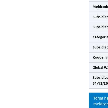
Meldcode
Subsidie
Subsidie
Categorie
Subsidia
Koudemid
Global W
Subsidie
31/12/20
Terug n
meldco