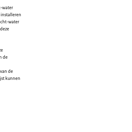
t-water
installeren
ucht-water
 deze
ze
n de
 van de
ijst kunnen