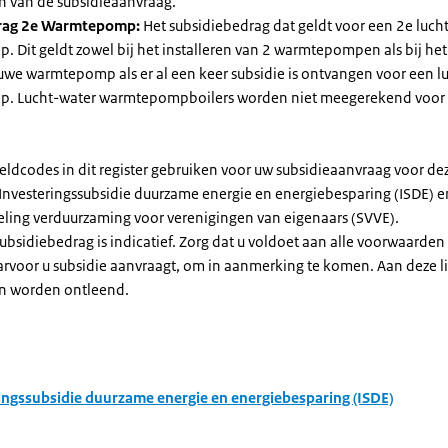
n van de subsidieaanvraag.
rag 2e Warmtepomp:
Het subsidiebedrag dat geldt voor een 2e luch
Dit geldt zowel bij het installeren van 2 warmtepompen als bij het 
uwe warmtepomp als er al een keer subsidie is ontvangen voor een l
. Lucht-water warmtepompboilers worden niet meegerekend voor
eldcodes in dit register gebruiken voor uw subsidieaanvraag voor de
 Investeringssubsidie duurzame energie en energiebesparing (ISDE) e
eling verduurzaming voor verenigingen van eigenaars (SVVE).
subsidiebedrag is indicatief. Zorg dat u voldoet aan alle voorwaarden
arvoor u subsidie aanvraagt, om in aanmerking te komen. Aan deze l
n worden ontleend.
ingssubsidie duurzame energie en energiebesparing (ISDE)